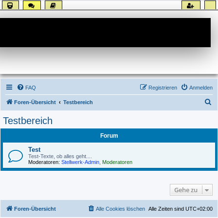
Forum
FAQ
Registrieren
Anmelden
S
Foren-Übersicht
Testbereich
u
Testbereich
c
Forum
h
e
Test
Test-Texte, ob alles geht....
Moderatoren:
Stellwerk-Admin
,
Moderatoren
Gehe zu
Foren-Übersicht
Alle Cookies löschen
Alle Zeiten sind
UTC+02:00