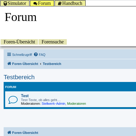
Simulator
Forum
Handbuch
Forum
Foren-Übersicht
Forensuche
Schnellzugriff
FAQ
Foren-Übersicht
Testbereich
Testbereich
FORUM
Test
Test-Texte, ob alles geht....
Moderatoren:
Stellwerk-Admin
,
Moderatoren
Foren-Übersicht