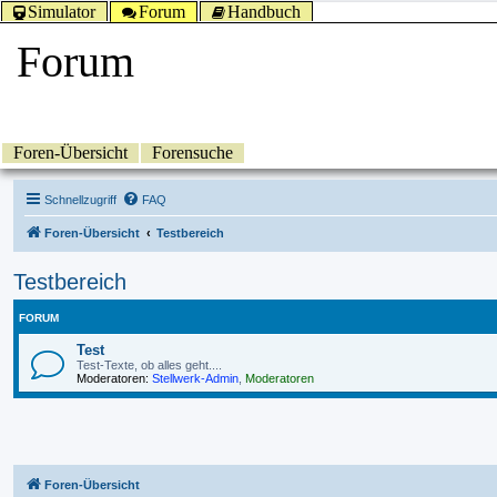
Simulator
Forum
Handbuch
Forum
Foren-Übersicht
Forensuche
Schnellzugriff
FAQ
Foren-Übersicht
Testbereich
Testbereich
FORUM
Test
Test-Texte, ob alles geht....
Moderatoren:
Stellwerk-Admin
,
Moderatoren
Foren-Übersicht