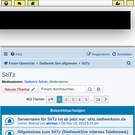
Forum
FAQ
Registrieren
Anmelden
S
Foren-Übersicht
Stellwerk-Sim allgemein
StiTz
u
StiTz
c
Moderatoren:
Stellwerk-Admin
,
Moderatoren
h
Suche
Erweiterte Suche
Neues Thema
e
Seite
1
von
24
1
2
3
4
5
24
Nächste
463 Themen
…
Bekanntmachungen
Servername für StiTz ist ab jetzt nur: stitz.stellwerksim.de
Letzter Beitrag von
abrixas
«
Do Nov 13, 2014 5:24 pm
Allgemeines zum StiTz (StellwerkSim internes Telefonnetz)