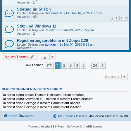
Antworten:
1
Störung im StiTz ?
Letzter Beitrag von
Rettsan6911
«
Mo Jun 16, 2025 4:17 am
Antworten:
40
1
2
3
Stitz und Windows 11
Letzter Beitrag von
Peter01
«
Fr Mai 09, 2025 5:56 pm
Antworten:
2
Registrierungsprobleme mit Zoiper2.28
Letzter Beitrag von
abrixas
«
So Mai 04, 2025 9:53 am
Antworten:
1
Neues Thema
Seite
1
von
24
1
2
3
4
5
24
Nächste
463 Themen
…
Gehe zu
BERECHTIGUNGEN IN DIESEM FORUM
Du darfst
keine
neuen Themen in diesem Forum erstellen.
Du darfst
keine
Antworten zu Themen in diesem Forum erstellen.
Du darfst deine Beiträge in diesem Forum
nicht
ändern.
Du darfst deine Beiträge in diesem Forum
nicht
löschen.
Foren-Übersicht
Alle Cookies löschen
Alle Zeiten sind
UTC+02:00
Powered by
phpBB
® Forum Software © phpBB Limited