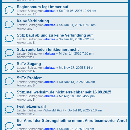
Regionsraum legt immer auf
Letzter Beitrag von
abrixas
«
So Feb 08, 2026 12:04 pm
Antworten:
13
Keine Verbindung
Letzter Beitrag von
abrixas
«
Sa Jan 31, 2026 11:18 am
Antworten:
4
Stitz baut ab und zu keine Verbindung auf
Letzter Beitrag von
abrixas
«
So Jan 18, 2026 9:32 am
Antworten:
5
Stitz runterladen funktioniert nicht
Letzter Beitrag von
abrixas
«
Mi Jan 14, 2026 7:20 pm
Antworten:
1
StiTz Zugang
Letzter Beitrag von
abrixas
«
Mo Nov 17, 2025 5:14 pm
Antworten:
4
StiTz Problem
Letzter Beitrag von
abrixas
«
Do Nov 13, 2025 9:36 am
Antworten:
5
Stitz.stellwerksim.de nicht erreichbar seit 16.08.2025
Letzter Beitrag von
abrixas
«
Mo Aug 18, 2025 4:27 pm
Antworten:
5
Festnetzeinwahl
Letzter Beitrag von
WhoisMrRight
«
Do Jul 10, 2025 9:18 am
Antworten:
2
Bei Anruf der Störungshotline nimmt Anrufbeantworter Anruf
an
Letzter Beitrag von
abrixas
«
So Jun 22, 2025 9:24 am