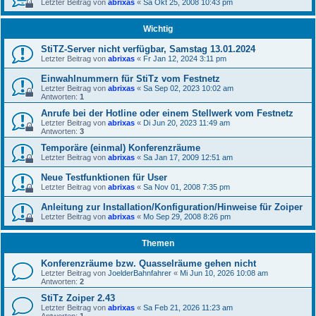
Letzter Beitrag von
abrixas
«
Sa Okt 25, 2008 10:43 pm
Wichtig
StiTZ-Server nicht verfügbar, Samstag 13.01.2024
Letzter Beitrag von
abrixas
«
Fr Jan 12, 2024 3:11 pm
Einwahlnummern für StiTz vom Festnetz
Letzter Beitrag von
abrixas
«
Sa Sep 02, 2023 10:02 am
Antworten:
1
Anrufe bei der Hotline oder einem Stellwerk vom Festnetz
Letzter Beitrag von
abrixas
«
Di Jun 20, 2023 11:49 am
Antworten:
3
Temporäre (einmal) Konferenzräume
Letzter Beitrag von
abrixas
«
Sa Jan 17, 2009 12:51 am
Neue Testfunktionen für User
Letzter Beitrag von
abrixas
«
Sa Nov 01, 2008 7:35 pm
Anleitung zur Installation/Konfiguration/Hinweise für Zoiper
Letzter Beitrag von
abrixas
«
Mo Sep 29, 2008 8:26 pm
Themen
Konferenzräume bzw. Quasselräume gehen nicht
Letzter Beitrag von
JoelderBahnfahrer
«
Mi Jun 10, 2026 10:08 am
Antworten:
2
StiTz Zoiper 2.43
Letzter Beitrag von
abrixas
«
Sa Feb 21, 2026 11:23 am
Antworten:
1