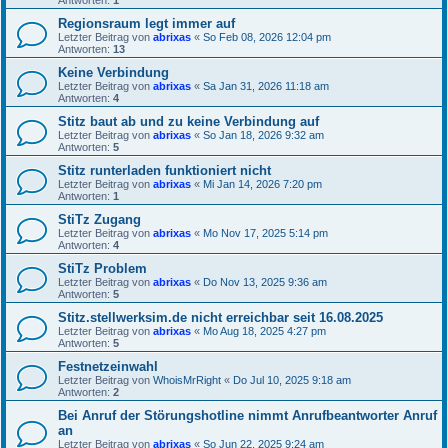
Regionsraum legt immer auf
Letzter Beitrag von
abrixas
«
So Feb 08, 2026 12:04 pm
Antworten:
13
Keine Verbindung
Letzter Beitrag von
abrixas
«
Sa Jan 31, 2026 11:18 am
Antworten:
4
Stitz baut ab und zu keine Verbindung auf
Letzter Beitrag von
abrixas
«
So Jan 18, 2026 9:32 am
Antworten:
5
Stitz runterladen funktioniert nicht
Letzter Beitrag von
abrixas
«
Mi Jan 14, 2026 7:20 pm
Antworten:
1
StiTz Zugang
Letzter Beitrag von
abrixas
«
Mo Nov 17, 2025 5:14 pm
Antworten:
4
StiTz Problem
Letzter Beitrag von
abrixas
«
Do Nov 13, 2025 9:36 am
Antworten:
5
Stitz.stellwerksim.de nicht erreichbar seit 16.08.2025
Letzter Beitrag von
abrixas
«
Mo Aug 18, 2025 4:27 pm
Antworten:
5
Festnetzeinwahl
Letzter Beitrag von
WhoisMrRight
«
Do Jul 10, 2025 9:18 am
Antworten:
2
Bei Anruf der Störungshotline nimmt Anrufbeantworter Anruf
an
Letzter Beitrag von
abrixas
«
So Jun 22, 2025 9:24 am