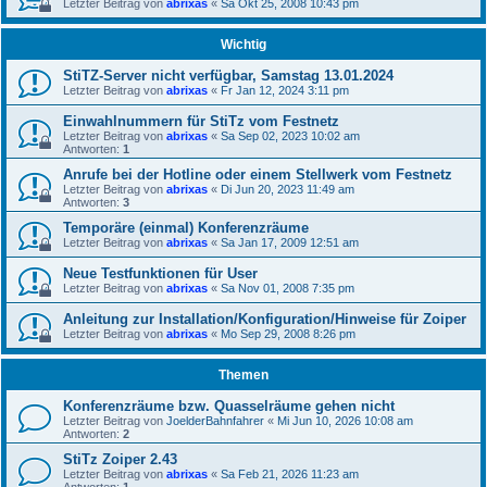
Letzter Beitrag von
abrixas
«
Sa Okt 25, 2008 10:43 pm
Wichtig
StiTZ-Server nicht verfügbar, Samstag 13.01.2024
Letzter Beitrag von
abrixas
«
Fr Jan 12, 2024 3:11 pm
Einwahlnummern für StiTz vom Festnetz
Letzter Beitrag von
abrixas
«
Sa Sep 02, 2023 10:02 am
Antworten:
1
Anrufe bei der Hotline oder einem Stellwerk vom Festnetz
Letzter Beitrag von
abrixas
«
Di Jun 20, 2023 11:49 am
Antworten:
3
Temporäre (einmal) Konferenzräume
Letzter Beitrag von
abrixas
«
Sa Jan 17, 2009 12:51 am
Neue Testfunktionen für User
Letzter Beitrag von
abrixas
«
Sa Nov 01, 2008 7:35 pm
Anleitung zur Installation/Konfiguration/Hinweise für Zoiper
Letzter Beitrag von
abrixas
«
Mo Sep 29, 2008 8:26 pm
Themen
Konferenzräume bzw. Quasselräume gehen nicht
Letzter Beitrag von
JoelderBahnfahrer
«
Mi Jun 10, 2026 10:08 am
Antworten:
2
StiTz Zoiper 2.43
Letzter Beitrag von
abrixas
«
Sa Feb 21, 2026 11:23 am
Antworten:
1