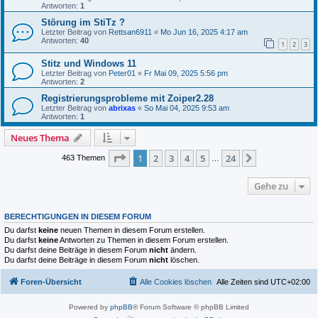
Antworten:
1
Störung im StiTz ?
Letzter Beitrag von
Rettsan6911
«
Mo Jun 16, 2025 4:17 am
Antworten:
40
1
2
3
Stitz und Windows 11
Letzter Beitrag von
Peter01
«
Fr Mai 09, 2025 5:56 pm
Antworten:
2
Registrierungsprobleme mit Zoiper2.28
Letzter Beitrag von
abrixas
«
So Mai 04, 2025 9:53 am
Antworten:
1
Neues Thema
Seite
1
von
24
1
2
3
4
5
24
Nächste
463 Themen
…
Gehe zu
BERECHTIGUNGEN IN DIESEM FORUM
Du darfst
keine
neuen Themen in diesem Forum erstellen.
Du darfst
keine
Antworten zu Themen in diesem Forum erstellen.
Du darfst deine Beiträge in diesem Forum
nicht
ändern.
Du darfst deine Beiträge in diesem Forum
nicht
löschen.
Foren-Übersicht
Alle Cookies löschen
Alle Zeiten sind
UTC+02:00
Powered by
phpBB
® Forum Software © phpBB Limited