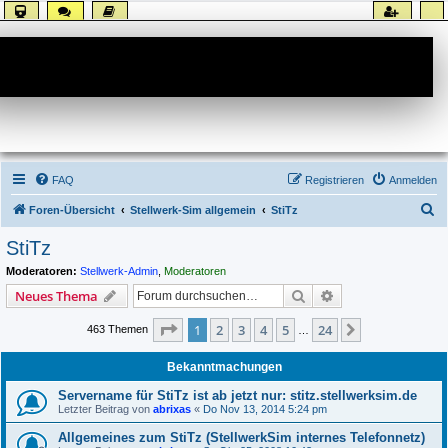
Forum
FAQ
Registrieren
Anmelden
S
Foren-Übersicht
Stellwerk-Sim allgemein
StiTz
u
StiTz
c
Moderatoren:
Stellwerk-Admin
,
Moderatoren
h
Suche
Erweiterte Suche
Neues Thema
e
Seite
1
von
24
1
2
3
4
5
24
Nächste
463 Themen
…
Bekanntmachungen
Servername für StiTz ist ab jetzt nur: stitz.stellwerksim.de
Letzter Beitrag von
abrixas
«
Do Nov 13, 2014 5:24 pm
Allgemeines zum StiTz (StellwerkSim internes Telefonnetz)