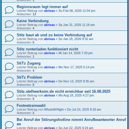
Regionsraum legt immer auf
Letzter Beitrag von
abrixas
«
So Feb 08, 2026 12:04 pm
Antworten:
13
Keine Verbindung
Letzter Beitrag von
abrixas
«
Sa Jan 31, 2026 11:18 am
Antworten:
4
Stitz baut ab und zu keine Verbindung auf
Letzter Beitrag von
abrixas
«
So Jan 18, 2026 9:32 am
Antworten:
5
Stitz runterladen funktioniert nicht
Letzter Beitrag von
abrixas
«
Mi Jan 14, 2026 7:20 pm
Antworten:
1
StiTz Zugang
Letzter Beitrag von
abrixas
«
Mo Nov 17, 2025 5:14 pm
Antworten:
4
StiTz Problem
Letzter Beitrag von
abrixas
«
Do Nov 13, 2025 9:36 am
Antworten:
5
Stitz.stellwerksim.de nicht erreichbar seit 16.08.2025
Letzter Beitrag von
abrixas
«
Mo Aug 18, 2025 4:27 pm
Antworten:
5
Festnetzeinwahl
Letzter Beitrag von
WhoisMrRight
«
Do Jul 10, 2025 9:18 am
Antworten:
2
Bei Anruf der Störungshotline nimmt Anrufbeantworter Anruf
an
Letzter Beitrag von
abrixas
«
So Jun 22, 2025 9:24 am