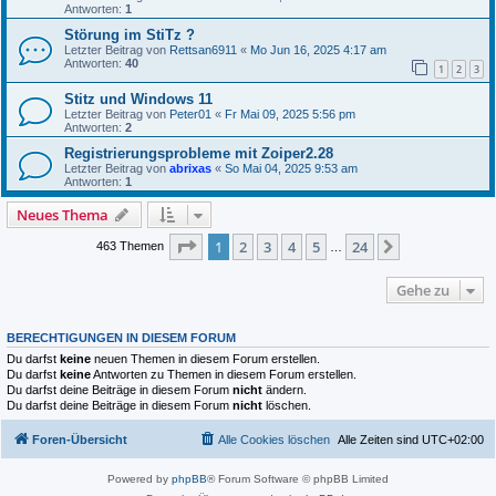
Antworten:
1
Störung im StiTz ?
Letzter Beitrag von
Rettsan6911
«
Mo Jun 16, 2025 4:17 am
Antworten:
40
1
2
3
Stitz und Windows 11
Letzter Beitrag von
Peter01
«
Fr Mai 09, 2025 5:56 pm
Antworten:
2
Registrierungsprobleme mit Zoiper2.28
Letzter Beitrag von
abrixas
«
So Mai 04, 2025 9:53 am
Antworten:
1
Neues Thema
Seite
1
von
24
1
2
3
4
5
24
Nächste
463 Themen
…
Gehe zu
BERECHTIGUNGEN IN DIESEM FORUM
Du darfst
keine
neuen Themen in diesem Forum erstellen.
Du darfst
keine
Antworten zu Themen in diesem Forum erstellen.
Du darfst deine Beiträge in diesem Forum
nicht
ändern.
Du darfst deine Beiträge in diesem Forum
nicht
löschen.
Foren-Übersicht
Alle Cookies löschen
Alle Zeiten sind
UTC+02:00
Powered by
phpBB
® Forum Software © phpBB Limited