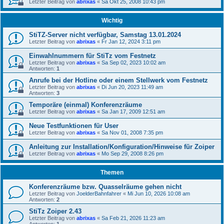
Letzter Beitrag von
abrixas
«
Sa Okt 25, 2008 10:43 pm
Wichtig
StiTZ-Server nicht verfügbar, Samstag 13.01.2024
Letzter Beitrag von
abrixas
«
Fr Jan 12, 2024 3:11 pm
Einwahlnummern für StiTz vom Festnetz
Letzter Beitrag von
abrixas
«
Sa Sep 02, 2023 10:02 am
Antworten:
1
Anrufe bei der Hotline oder einem Stellwerk vom Festnetz
Letzter Beitrag von
abrixas
«
Di Jun 20, 2023 11:49 am
Antworten:
3
Temporäre (einmal) Konferenzräume
Letzter Beitrag von
abrixas
«
Sa Jan 17, 2009 12:51 am
Neue Testfunktionen für User
Letzter Beitrag von
abrixas
«
Sa Nov 01, 2008 7:35 pm
Anleitung zur Installation/Konfiguration/Hinweise für Zoiper
Letzter Beitrag von
abrixas
«
Mo Sep 29, 2008 8:26 pm
Themen
Konferenzräume bzw. Quasselräume gehen nicht
Letzter Beitrag von
JoelderBahnfahrer
«
Mi Jun 10, 2026 10:08 am
Antworten:
2
StiTz Zoiper 2.43
Letzter Beitrag von
abrixas
«
Sa Feb 21, 2026 11:23 am
Antworten:
1