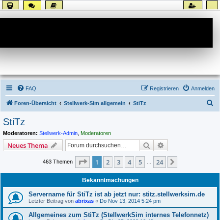
Forum
FAQ
Registrieren
Anmelden
S
Foren-Übersicht
Stellwerk-Sim allgemein
StiTz
u
StiTz
c
Moderatoren:
Stellwerk-Admin
,
Moderatoren
h
Suche
Erweiterte Suche
Neues Thema
e
Seite
1
von
24
1
2
3
4
5
24
Nächste
463 Themen
…
Bekanntmachungen
Servername für StiTz ist ab jetzt nur: stitz.stellwerksim.de
Letzter Beitrag von
abrixas
«
Do Nov 13, 2014 5:24 pm
Allgemeines zum StiTz (StellwerkSim internes Telefonnetz)