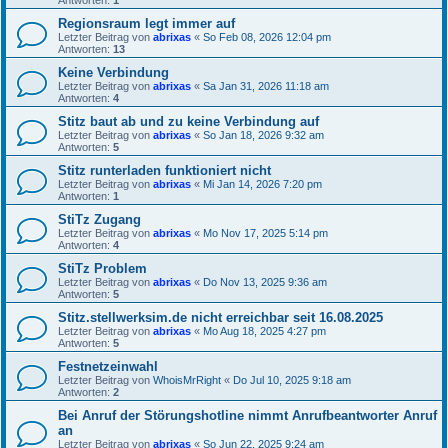
Regionsraum legt immer auf
Letzter Beitrag von
abrixas
«
So Feb 08, 2026 12:04 pm
Antworten:
13
Keine Verbindung
Letzter Beitrag von
abrixas
«
Sa Jan 31, 2026 11:18 am
Antworten:
4
Stitz baut ab und zu keine Verbindung auf
Letzter Beitrag von
abrixas
«
So Jan 18, 2026 9:32 am
Antworten:
5
Stitz runterladen funktioniert nicht
Letzter Beitrag von
abrixas
«
Mi Jan 14, 2026 7:20 pm
Antworten:
1
StiTz Zugang
Letzter Beitrag von
abrixas
«
Mo Nov 17, 2025 5:14 pm
Antworten:
4
StiTz Problem
Letzter Beitrag von
abrixas
«
Do Nov 13, 2025 9:36 am
Antworten:
5
Stitz.stellwerksim.de nicht erreichbar seit 16.08.2025
Letzter Beitrag von
abrixas
«
Mo Aug 18, 2025 4:27 pm
Antworten:
5
Festnetzeinwahl
Letzter Beitrag von
WhoisMrRight
«
Do Jul 10, 2025 9:18 am
Antworten:
2
Bei Anruf der Störungshotline nimmt Anrufbeantworter Anruf
an
Letzter Beitrag von
abrixas
«
So Jun 22, 2025 9:24 am