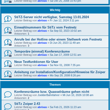
Letzter Beitrag von
abrixas
«
Sa Okt 25, 2008 10:43 pm
Wichtig
StiTZ-Server nicht verfügbar, Samstag 13.01.2024
Letzter Beitrag von
abrixas
«
Fr Jan 12, 2024 3:11 pm
Einwahlnummern für StiTz vom Festnetz
Letzter Beitrag von
abrixas
«
Sa Sep 02, 2023 10:02 am
Antworten:
1
Anrufe bei der Hotline oder einem Stellwerk vom Festnetz
Letzter Beitrag von
abrixas
«
Di Jun 20, 2023 11:49 am
Antworten:
3
Temporäre (einmal) Konferenzräume
Letzter Beitrag von
abrixas
«
Sa Jan 17, 2009 12:51 am
Neue Testfunktionen für User
Letzter Beitrag von
abrixas
«
Sa Nov 01, 2008 7:35 pm
Anleitung zur Installation/Konfiguration/Hinweise für Zoiper
Letzter Beitrag von
abrixas
«
Mo Sep 29, 2008 8:26 pm
Themen
Konferenzräume bzw. Quasselräume gehen nicht
Letzter Beitrag von
JoelderBahnfahrer
«
Mi Jun 10, 2026 10:08 am
Antworten:
2
StiTz Zoiper 2.43
Letzter Beitrag von
abrixas
«
Sa Feb 21, 2026 11:23 am
Antworten:
1