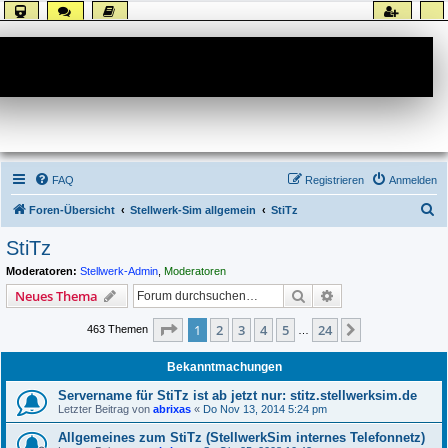
Forum
FAQ
Registrieren
Anmelden
S
Foren-Übersicht
Stellwerk-Sim allgemein
StiTz
u
StiTz
c
Moderatoren:
Stellwerk-Admin
,
Moderatoren
h
Suche
Erweiterte Suche
Neues Thema
e
Seite
1
von
24
1
2
3
4
5
24
Nächste
463 Themen
…
Bekanntmachungen
Servername für StiTz ist ab jetzt nur: stitz.stellwerksim.de
Letzter Beitrag von
abrixas
«
Do Nov 13, 2014 5:24 pm
Allgemeines zum StiTz (StellwerkSim internes Telefonnetz)