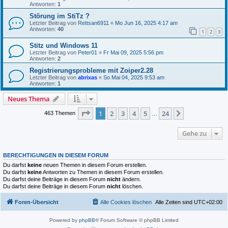
Antworten:
1
Störung im StiTz ?
Letzter Beitrag von
Rettsan6911
«
Mo Jun 16, 2025 4:17 am
Antworten:
40
1
2
3
Stitz und Windows 11
Letzter Beitrag von
Peter01
«
Fr Mai 09, 2025 5:56 pm
Antworten:
2
Registrierungsprobleme mit Zoiper2.28
Letzter Beitrag von
abrixas
«
So Mai 04, 2025 9:53 am
Antworten:
1
Neues Thema
Seite
1
von
24
1
2
3
4
5
24
Nächste
463 Themen
…
Gehe zu
BERECHTIGUNGEN IN DIESEM FORUM
Du darfst
keine
neuen Themen in diesem Forum erstellen.
Du darfst
keine
Antworten zu Themen in diesem Forum erstellen.
Du darfst deine Beiträge in diesem Forum
nicht
ändern.
Du darfst deine Beiträge in diesem Forum
nicht
löschen.
Foren-Übersicht
Alle Cookies löschen
Alle Zeiten sind
UTC+02:00
Powered by
phpBB
® Forum Software © phpBB Limited