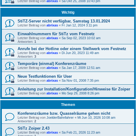
Letzter Beitrag von
abrixas
«
Sa Okt 25, 2008 10:43 pm
Wichtig
StiTZ-Server nicht verfügbar, Samstag 13.01.2024
Letzter Beitrag von
abrixas
«
Fr Jan 12, 2024 3:11 pm
Einwahlnummern für StiTz vom Festnetz
Letzter Beitrag von
abrixas
«
Sa Sep 02, 2023 10:02 am
Antworten:
1
Anrufe bei der Hotline oder einem Stellwerk vom Festnetz
Letzter Beitrag von
abrixas
«
Di Jun 20, 2023 11:49 am
Antworten:
3
Temporäre (einmal) Konferenzräume
Letzter Beitrag von
abrixas
«
Sa Jan 17, 2009 12:51 am
Neue Testfunktionen für User
Letzter Beitrag von
abrixas
«
Sa Nov 01, 2008 7:35 pm
Anleitung zur Installation/Konfiguration/Hinweise für Zoiper
Letzter Beitrag von
abrixas
«
Mo Sep 29, 2008 8:26 pm
Themen
Konferenzräume bzw. Quasselräume gehen nicht
Letzter Beitrag von
JoelderBahnfahrer
«
Mi Jun 10, 2026 10:08 am
Antworten:
2
StiTz Zoiper 2.43
Letzter Beitrag von
abrixas
«
Sa Feb 21, 2026 11:23 am
Antworten:
1