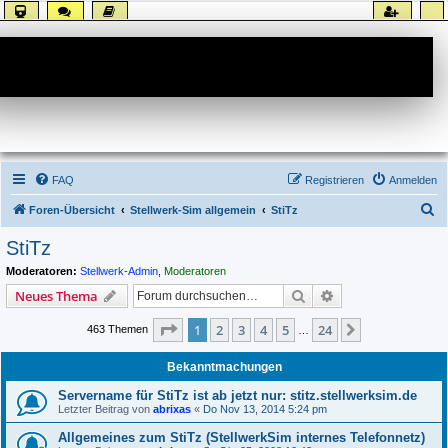
Forum
FAQ
Registrieren
Anmelden
S
Foren-Übersicht
Stellwerk-Sim allgemein
StiTz
u
StiTz
c
Moderatoren:
Stellwerk-Admin
,
Moderatoren
h
Suche
Erweiterte Suche
Neues Thema
e
Seite
1
von
24
1
2
3
4
5
24
Nächste
463 Themen
…
Bekanntmachungen
Servername für StiTz ist ab jetzt nur: stitz.stellwerksim.de
Letzter Beitrag von
abrixas
«
Do Nov 13, 2014 5:24 pm
Allgemeines zum StiTz (StellwerkSim internes Telefonnetz)