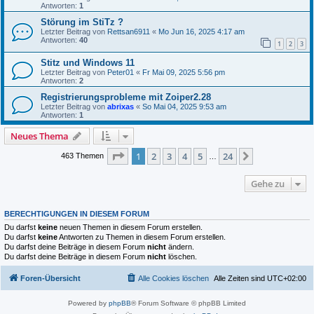
Antworten:
1
Störung im StiTz ?
Letzter Beitrag von
Rettsan6911
«
Mo Jun 16, 2025 4:17 am
Antworten:
40
1
2
3
Stitz und Windows 11
Letzter Beitrag von
Peter01
«
Fr Mai 09, 2025 5:56 pm
Antworten:
2
Registrierungsprobleme mit Zoiper2.28
Letzter Beitrag von
abrixas
«
So Mai 04, 2025 9:53 am
Antworten:
1
Neues Thema
Seite
1
von
24
1
2
3
4
5
24
Nächste
463 Themen
…
Gehe zu
BERECHTIGUNGEN IN DIESEM FORUM
Du darfst
keine
neuen Themen in diesem Forum erstellen.
Du darfst
keine
Antworten zu Themen in diesem Forum erstellen.
Du darfst deine Beiträge in diesem Forum
nicht
ändern.
Du darfst deine Beiträge in diesem Forum
nicht
löschen.
Foren-Übersicht
Alle Cookies löschen
Alle Zeiten sind
UTC+02:00
Powered by
phpBB
® Forum Software © phpBB Limited