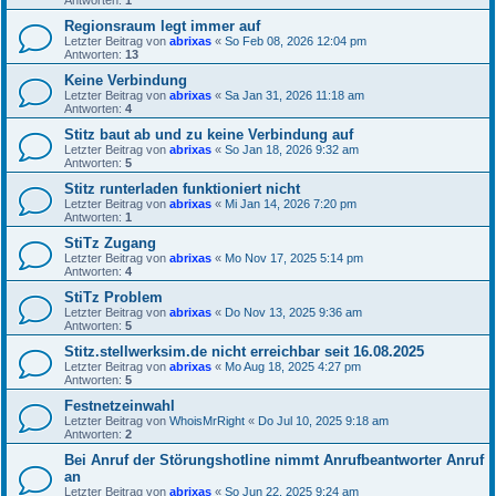
Regionsraum legt immer auf
Letzter Beitrag von
abrixas
«
So Feb 08, 2026 12:04 pm
Antworten:
13
Keine Verbindung
Letzter Beitrag von
abrixas
«
Sa Jan 31, 2026 11:18 am
Antworten:
4
Stitz baut ab und zu keine Verbindung auf
Letzter Beitrag von
abrixas
«
So Jan 18, 2026 9:32 am
Antworten:
5
Stitz runterladen funktioniert nicht
Letzter Beitrag von
abrixas
«
Mi Jan 14, 2026 7:20 pm
Antworten:
1
StiTz Zugang
Letzter Beitrag von
abrixas
«
Mo Nov 17, 2025 5:14 pm
Antworten:
4
StiTz Problem
Letzter Beitrag von
abrixas
«
Do Nov 13, 2025 9:36 am
Antworten:
5
Stitz.stellwerksim.de nicht erreichbar seit 16.08.2025
Letzter Beitrag von
abrixas
«
Mo Aug 18, 2025 4:27 pm
Antworten:
5
Festnetzeinwahl
Letzter Beitrag von
WhoisMrRight
«
Do Jul 10, 2025 9:18 am
Antworten:
2
Bei Anruf der Störungshotline nimmt Anrufbeantworter Anruf
an
Letzter Beitrag von
abrixas
«
So Jun 22, 2025 9:24 am