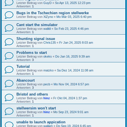
Letzter Beitrag von
GuyD
«
So Apr 13, 2025 12:23 pm
Antworten:
1
Bugs in the Tschechien region stellwerke
Letzter Beitrag von
XiZyno
«
Mo Mär 03, 2025 6:40 pm
Cant start the simulator
Letzter Beitrag von
walldi
«
So Feb 23, 2025 4:46 pm
Antworten:
1
Shunting signal issue
Letzter Beitrag von
Chris135
«
Fr Jan 24, 2025 8:03 am
Antworten:
1
Problems to start
Letzter Beitrag von
okeks
«
Do Jan 16, 2025 9:39 am
Antworten:
3
Tutorial
Letzter Beitrag von
matzko
«
Sa Dez 14, 2024 11:08 am
Antworten:
1
Abancourt
Letzter Beitrag von
pecb
«
Mo Nov 04, 2024 6:57 pm
Antworten:
3
Bristol and others
Letzter Beitrag von
hinz
«
Fr Okt 04, 2024 1:37 pm
Antworten:
1
stellwersim won't start
Letzter Beitrag von
hinz
«
Mo Sep 23, 2024 9:01 am
Antworten:
1
unable to launch appication
Letzter Beitrag von
wallam
«
Do Sep 19, 2024 6:45 pm