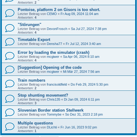
Antworten:
2
Pontoise, platform 2 on Gisors is too short.
Letzter Beitrag von
CEMO
«
Fr Aug 09, 2024 11:04 am
Antworten:
4
"Störungen"
Letzter Beitrag von
DevonFrosch
«
Sa Jul 27, 2024 7:38 pm
Antworten:
4
Timetable Export
Letzter Beitrag von
Densha77
«
Fr Jul 12, 2024 3:40 am
Error by loading the simulator (crash)
Letzter Beitrag von
mcgiwer
«
Sa Apr 06, 2024 8:10 am
Antworten:
4
[Suggestion] Opening of the code
Letzter Beitrag von
mcgiwer
«
Mi Mär 27, 2024 7:56 am
Train numbers
Letzter Beitrag von
francisoldfield
«
Do Feb 29, 2024 5:30 pm
Antworten:
2
Stop shunting movement?
Letzter Beitrag von
Chris135
«
Di Jan 09, 2024 6:11 pm
Antworten:
3
Slovenian Border station Stellwerk
Letzter Beitrag von
Tommybe
«
So Dez 31, 2023 2:18 pm
Multiple questions
Letzter Beitrag von
DLichti
«
Fr Jun 16, 2023 9:02 pm
Antworten:
1