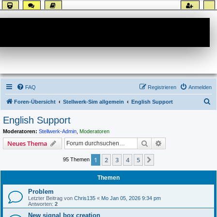
Forum
FAQ
Registrieren
Anmelden
S
Foren-Übersicht
Stellwerk-Sim allgemein
English Support
u
English Support
c
Moderatoren:
Stellwerk-Admin
,
Moderatoren
h
Suche
Erweiterte Suche
Neues Thema
e
1
2
3
4
5
Nächste
95 Themen
Themen
Problem
Letzter Beitrag von
Chris135
«
Mo Jan 05, 2026 9:34 pm
Antworten:
2
New signal box creation