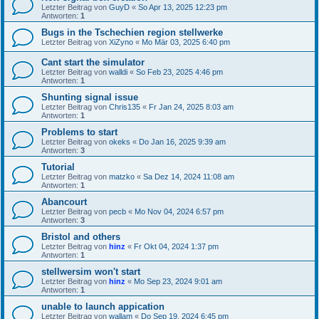
Letzter Beitrag von
GuyD
«
So Apr 13, 2025 12:23 pm
Antworten:
1
Bugs in the Tschechien region stellwerke
Letzter Beitrag von
XiZyno
«
Mo Mär 03, 2025 6:40 pm
Cant start the simulator
Letzter Beitrag von
walldi
«
So Feb 23, 2025 4:46 pm
Antworten:
1
Shunting signal issue
Letzter Beitrag von
Chris135
«
Fr Jan 24, 2025 8:03 am
Antworten:
1
Problems to start
Letzter Beitrag von
okeks
«
Do Jan 16, 2025 9:39 am
Antworten:
3
Tutorial
Letzter Beitrag von
matzko
«
Sa Dez 14, 2024 11:08 am
Antworten:
1
Abancourt
Letzter Beitrag von
pecb
«
Mo Nov 04, 2024 6:57 pm
Antworten:
3
Bristol and others
Letzter Beitrag von
hinz
«
Fr Okt 04, 2024 1:37 pm
Antworten:
1
stellwersim won't start
Letzter Beitrag von
hinz
«
Mo Sep 23, 2024 9:01 am
Antworten:
1
unable to launch appication
Letzter Beitrag von
wallam
«
Do Sep 19, 2024 6:45 pm