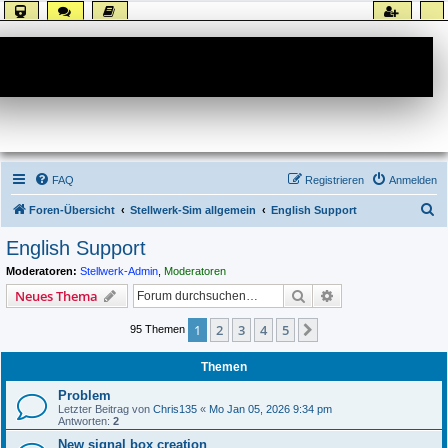
Forum
FAQ
Registrieren
Anmelden
S
Foren-Übersicht
Stellwerk-Sim allgemein
English Support
u
English Support
c
Moderatoren:
Stellwerk-Admin
,
Moderatoren
h
Suche
Erweiterte Suche
Neues Thema
e
1
2
3
4
5
Nächste
95 Themen
Themen
Problem
Letzter Beitrag von
Chris135
«
Mo Jan 05, 2026 9:34 pm
Antworten:
2
New signal box creation