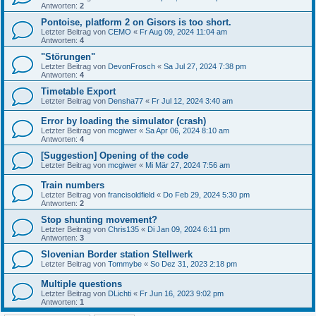
Antworten:
2
Pontoise, platform 2 on Gisors is too short.
Letzter Beitrag von
CEMO
«
Fr Aug 09, 2024 11:04 am
Antworten:
4
"Störungen"
Letzter Beitrag von
DevonFrosch
«
Sa Jul 27, 2024 7:38 pm
Antworten:
4
Timetable Export
Letzter Beitrag von
Densha77
«
Fr Jul 12, 2024 3:40 am
Error by loading the simulator (crash)
Letzter Beitrag von
mcgiwer
«
Sa Apr 06, 2024 8:10 am
Antworten:
4
[Suggestion] Opening of the code
Letzter Beitrag von
mcgiwer
«
Mi Mär 27, 2024 7:56 am
Train numbers
Letzter Beitrag von
francisoldfield
«
Do Feb 29, 2024 5:30 pm
Antworten:
2
Stop shunting movement?
Letzter Beitrag von
Chris135
«
Di Jan 09, 2024 6:11 pm
Antworten:
3
Slovenian Border station Stellwerk
Letzter Beitrag von
Tommybe
«
So Dez 31, 2023 2:18 pm
Multiple questions
Letzter Beitrag von
DLichti
«
Fr Jun 16, 2023 9:02 pm
Antworten:
1