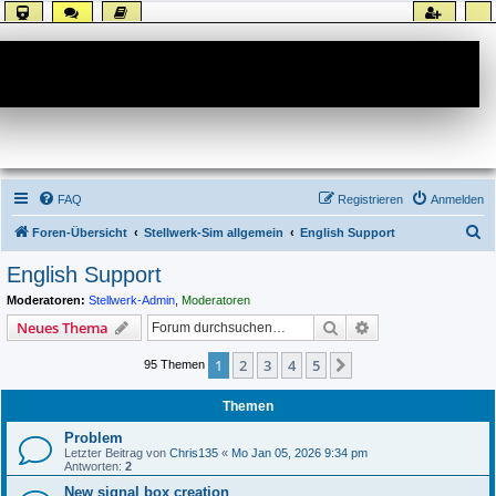
Forum
FAQ
Registrieren
Anmelden
S
Foren-Übersicht
Stellwerk-Sim allgemein
English Support
u
English Support
c
Moderatoren:
Stellwerk-Admin
,
Moderatoren
h
Suche
Erweiterte Suche
Neues Thema
e
1
2
3
4
5
Nächste
95 Themen
Themen
Problem
Letzter Beitrag von
Chris135
«
Mo Jan 05, 2026 9:34 pm
Antworten:
2
New signal box creation