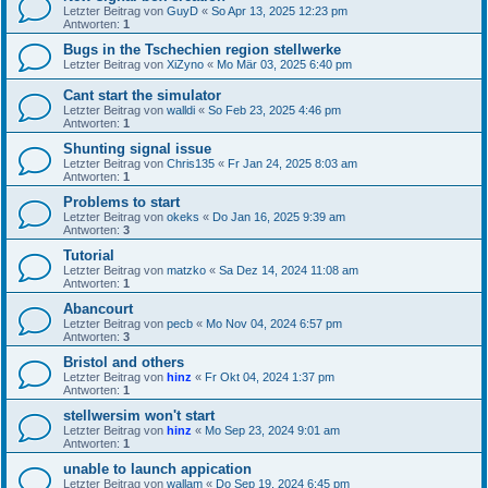
Letzter Beitrag von
GuyD
«
So Apr 13, 2025 12:23 pm
Antworten:
1
Bugs in the Tschechien region stellwerke
Letzter Beitrag von
XiZyno
«
Mo Mär 03, 2025 6:40 pm
Cant start the simulator
Letzter Beitrag von
walldi
«
So Feb 23, 2025 4:46 pm
Antworten:
1
Shunting signal issue
Letzter Beitrag von
Chris135
«
Fr Jan 24, 2025 8:03 am
Antworten:
1
Problems to start
Letzter Beitrag von
okeks
«
Do Jan 16, 2025 9:39 am
Antworten:
3
Tutorial
Letzter Beitrag von
matzko
«
Sa Dez 14, 2024 11:08 am
Antworten:
1
Abancourt
Letzter Beitrag von
pecb
«
Mo Nov 04, 2024 6:57 pm
Antworten:
3
Bristol and others
Letzter Beitrag von
hinz
«
Fr Okt 04, 2024 1:37 pm
Antworten:
1
stellwersim won't start
Letzter Beitrag von
hinz
«
Mo Sep 23, 2024 9:01 am
Antworten:
1
unable to launch appication
Letzter Beitrag von
wallam
«
Do Sep 19, 2024 6:45 pm