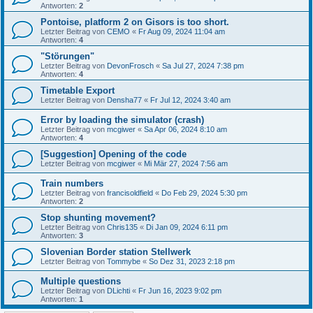
Antworten:
2
Pontoise, platform 2 on Gisors is too short.
Letzter Beitrag von
CEMO
«
Fr Aug 09, 2024 11:04 am
Antworten:
4
"Störungen"
Letzter Beitrag von
DevonFrosch
«
Sa Jul 27, 2024 7:38 pm
Antworten:
4
Timetable Export
Letzter Beitrag von
Densha77
«
Fr Jul 12, 2024 3:40 am
Error by loading the simulator (crash)
Letzter Beitrag von
mcgiwer
«
Sa Apr 06, 2024 8:10 am
Antworten:
4
[Suggestion] Opening of the code
Letzter Beitrag von
mcgiwer
«
Mi Mär 27, 2024 7:56 am
Train numbers
Letzter Beitrag von
francisoldfield
«
Do Feb 29, 2024 5:30 pm
Antworten:
2
Stop shunting movement?
Letzter Beitrag von
Chris135
«
Di Jan 09, 2024 6:11 pm
Antworten:
3
Slovenian Border station Stellwerk
Letzter Beitrag von
Tommybe
«
So Dez 31, 2023 2:18 pm
Multiple questions
Letzter Beitrag von
DLichti
«
Fr Jun 16, 2023 9:02 pm
Antworten:
1