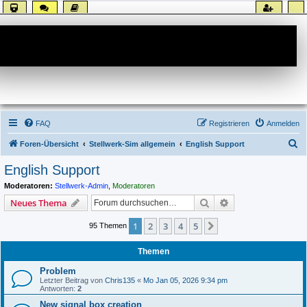
Forum
FAQ
Registrieren
Anmelden
S
Foren-Übersicht
Stellwerk-Sim allgemein
English Support
u
English Support
c
Moderatoren:
Stellwerk-Admin
,
Moderatoren
h
Suche
Erweiterte Suche
Neues Thema
e
1
2
3
4
5
Nächste
95 Themen
Themen
Problem
Letzter Beitrag von
Chris135
«
Mo Jan 05, 2026 9:34 pm
Antworten:
2
New signal box creation