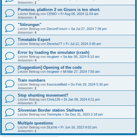
Antworten:
2
Pontoise, platform 2 on Gisors is too short.
Letzter Beitrag von
CEMO
«
Fr Aug 09, 2024 11:04 am
Antworten:
4
"Störungen"
Letzter Beitrag von
DevonFrosch
«
Sa Jul 27, 2024 7:38 pm
Antworten:
4
Timetable Export
Letzter Beitrag von
Densha77
«
Fr Jul 12, 2024 3:40 am
Error by loading the simulator (crash)
Letzter Beitrag von
mcgiwer
«
Sa Apr 06, 2024 8:10 am
Antworten:
4
[Suggestion] Opening of the code
Letzter Beitrag von
mcgiwer
«
Mi Mär 27, 2024 7:56 am
Train numbers
Letzter Beitrag von
francisoldfield
«
Do Feb 29, 2024 5:30 pm
Antworten:
2
Stop shunting movement?
Letzter Beitrag von
Chris135
«
Di Jan 09, 2024 6:11 pm
Antworten:
3
Slovenian Border station Stellwerk
Letzter Beitrag von
Tommybe
«
So Dez 31, 2023 2:18 pm
Multiple questions
Letzter Beitrag von
DLichti
«
Fr Jun 16, 2023 9:02 pm
Antworten:
1