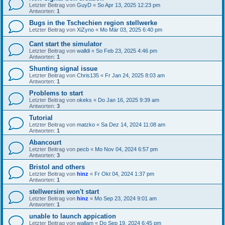
Letzter Beitrag von
GuyD
«
So Apr 13, 2025 12:23 pm
Antworten:
1
Bugs in the Tschechien region stellwerke
Letzter Beitrag von
XiZyno
«
Mo Mär 03, 2025 6:40 pm
Cant start the simulator
Letzter Beitrag von
walldi
«
So Feb 23, 2025 4:46 pm
Antworten:
1
Shunting signal issue
Letzter Beitrag von
Chris135
«
Fr Jan 24, 2025 8:03 am
Antworten:
1
Problems to start
Letzter Beitrag von
okeks
«
Do Jan 16, 2025 9:39 am
Antworten:
3
Tutorial
Letzter Beitrag von
matzko
«
Sa Dez 14, 2024 11:08 am
Antworten:
1
Abancourt
Letzter Beitrag von
pecb
«
Mo Nov 04, 2024 6:57 pm
Antworten:
3
Bristol and others
Letzter Beitrag von
hinz
«
Fr Okt 04, 2024 1:37 pm
Antworten:
1
stellwersim won't start
Letzter Beitrag von
hinz
«
Mo Sep 23, 2024 9:01 am
Antworten:
1
unable to launch appication
Letzter Beitrag von
wallam
«
Do Sep 19, 2024 6:45 pm