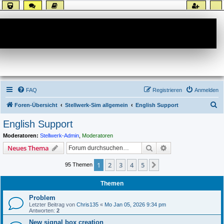
Forum
FAQ
Registrieren
Anmelden
S
Foren-Übersicht
Stellwerk-Sim allgemein
English Support
u
English Support
c
Moderatoren:
Stellwerk-Admin
,
Moderatoren
h
Suche
Erweiterte Suche
Neues Thema
e
1
2
3
4
5
Nächste
95 Themen
Themen
Problem
Letzter Beitrag von
Chris135
«
Mo Jan 05, 2026 9:34 pm
Antworten:
2
New signal box creation