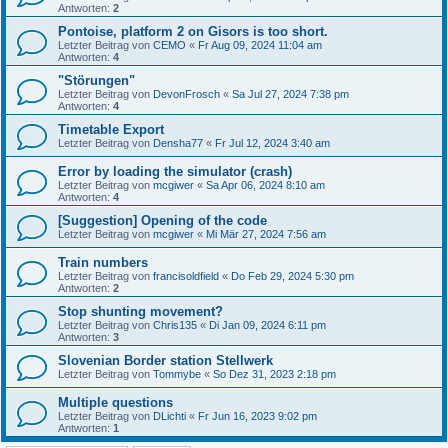
Antworten:
2
Pontoise, platform 2 on Gisors is too short.
Letzter Beitrag von
CEMO
«
Fr Aug 09, 2024 11:04 am
Antworten:
4
"Störungen"
Letzter Beitrag von
DevonFrosch
«
Sa Jul 27, 2024 7:38 pm
Antworten:
4
Timetable Export
Letzter Beitrag von
Densha77
«
Fr Jul 12, 2024 3:40 am
Error by loading the simulator (crash)
Letzter Beitrag von
mcgiwer
«
Sa Apr 06, 2024 8:10 am
Antworten:
4
[Suggestion] Opening of the code
Letzter Beitrag von
mcgiwer
«
Mi Mär 27, 2024 7:56 am
Train numbers
Letzter Beitrag von
francisoldfield
«
Do Feb 29, 2024 5:30 pm
Antworten:
2
Stop shunting movement?
Letzter Beitrag von
Chris135
«
Di Jan 09, 2024 6:11 pm
Antworten:
3
Slovenian Border station Stellwerk
Letzter Beitrag von
Tommybe
«
So Dez 31, 2023 2:18 pm
Multiple questions
Letzter Beitrag von
DLichti
«
Fr Jun 16, 2023 9:02 pm
Antworten:
1