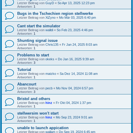
Letzter Beitrag von
GuyD
«
So Apr 13, 2025 12:23 pm
Antworten:
1
Bugs in the Tschechien region stellwerke
Letzter Beitrag von
XiZyno
«
Mo Mär 03, 2025 6:40 pm
Cant start the simulator
Letzter Beitrag von
walldi
«
So Feb 23, 2025 4:46 pm
Antworten:
1
Shunting signal issue
Letzter Beitrag von
Chris135
«
Fr Jan 24, 2025 8:03 am
Antworten:
1
Problems to start
Letzter Beitrag von
okeks
«
Do Jan 16, 2025 9:39 am
Antworten:
3
Tutorial
Letzter Beitrag von
matzko
«
Sa Dez 14, 2024 11:08 am
Antworten:
1
Abancourt
Letzter Beitrag von
pecb
«
Mo Nov 04, 2024 6:57 pm
Antworten:
3
Bristol and others
Letzter Beitrag von
hinz
«
Fr Okt 04, 2024 1:37 pm
Antworten:
1
stellwersim won't start
Letzter Beitrag von
hinz
«
Mo Sep 23, 2024 9:01 am
Antworten:
1
unable to launch appication
Letzter Beitrag von
wallam
«
Do Sep 19, 2024 6:45 pm