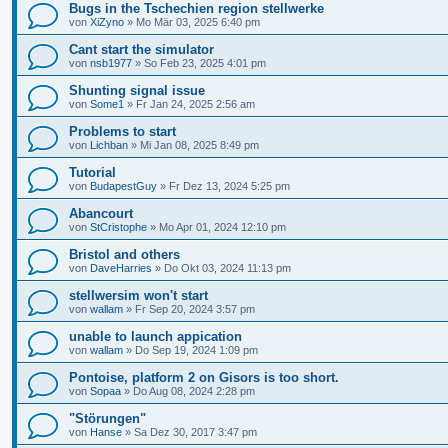
Bugs in the Tschechien region stellwerke
von
XiZyno
»
Mo Mär 03, 2025 6:40 pm
Cant start the simulator
von
nsb1977
»
So Feb 23, 2025 4:01 pm
Shunting signal issue
von
Some1
»
Fr Jan 24, 2025 2:56 am
Problems to start
von
Lichban
»
Mi Jan 08, 2025 8:49 pm
Tutorial
von
BudapestGuy
»
Fr Dez 13, 2024 5:25 pm
Abancourt
von
StCristophe
»
Mo Apr 01, 2024 12:10 pm
Bristol and others
von
DaveHarries
»
Do Okt 03, 2024 11:13 pm
stellwersim won't start
von
wallam
»
Fr Sep 20, 2024 3:57 pm
unable to launch appication
von
wallam
»
Do Sep 19, 2024 1:09 pm
Pontoise, platform 2 on Gisors is too short.
von
Sopaa
»
Do Aug 08, 2024 2:28 pm
"Störungen"
von
Hanse
»
Sa Dez 30, 2017 3:47 pm