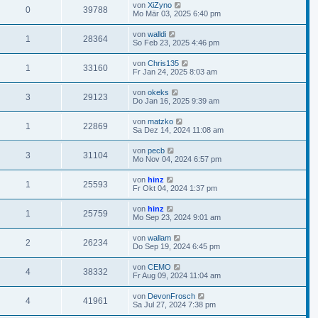
von
XiZyno
0
39788
Mo Mär 03, 2025 6:40 pm
von
walldi
1
28364
So Feb 23, 2025 4:46 pm
von
Chris135
1
33160
Fr Jan 24, 2025 8:03 am
von
okeks
3
29123
Do Jan 16, 2025 9:39 am
von
matzko
1
22869
Sa Dez 14, 2024 11:08 am
von
pecb
3
31104
Mo Nov 04, 2024 6:57 pm
von
hinz
1
25593
Fr Okt 04, 2024 1:37 pm
von
hinz
1
25759
Mo Sep 23, 2024 9:01 am
von
wallam
2
26234
Do Sep 19, 2024 6:45 pm
von
CEMO
4
38332
Fr Aug 09, 2024 11:04 am
von
DevonFrosch
4
41961
Sa Jul 27, 2024 7:38 pm