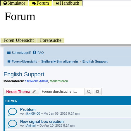
Simulator
Forum
Handbuch
Forum
Foren-Übersicht
Forensuche
Schnellzugriff
FAQ
Foren-Übersicht
Stellwerk-Sim allgemein
English Support
English Support
Moderatoren:
Stellwerk-Admin
,
Moderatoren
Suche
Erweiterte Suche
Neues Thema
THEMEN
Problem
von
jkkt09400
»
Mo Jan 05, 2026 9:24 pm
New signal box creation
von
Avihari
»
Do Apr 10, 2025 8:14 pm