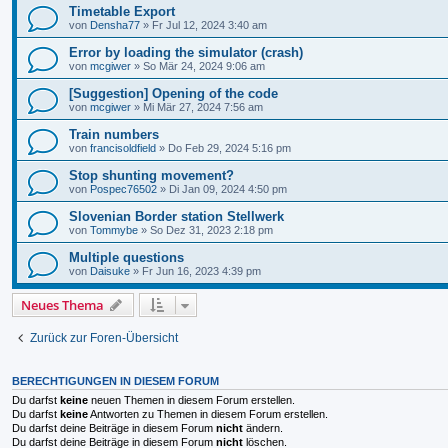
Timetable Export
von
Densha77
»
Fr Jul 12, 2024 3:40 am
Error by loading the simulator (crash)
von
mcgiwer
»
So Mär 24, 2024 9:06 am
[Suggestion] Opening of the code
von
mcgiwer
»
Mi Mär 27, 2024 7:56 am
Train numbers
von
francisoldfield
»
Do Feb 29, 2024 5:16 pm
Stop shunting movement?
von
Pospec76502
»
Di Jan 09, 2024 4:50 pm
Slovenian Border station Stellwerk
von
Tommybe
»
So Dez 31, 2023 2:18 pm
Multiple questions
von
Daisuke
»
Fr Jun 16, 2023 4:39 pm
Neues Thema
Zurück zur Foren-Übersicht
BERECHTIGUNGEN IN DIESEM FORUM
Du darfst
keine
neuen Themen in diesem Forum erstellen.
Du darfst
keine
Antworten zu Themen in diesem Forum erstellen.
Du darfst deine Beiträge in diesem Forum
nicht
ändern.
Du darfst deine Beiträge in diesem Forum
nicht
löschen.