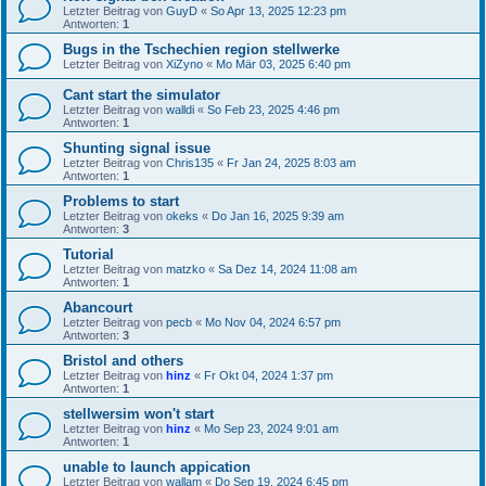
Letzter Beitrag von
GuyD
«
So Apr 13, 2025 12:23 pm
Antworten:
1
Bugs in the Tschechien region stellwerke
Letzter Beitrag von
XiZyno
«
Mo Mär 03, 2025 6:40 pm
Cant start the simulator
Letzter Beitrag von
walldi
«
So Feb 23, 2025 4:46 pm
Antworten:
1
Shunting signal issue
Letzter Beitrag von
Chris135
«
Fr Jan 24, 2025 8:03 am
Antworten:
1
Problems to start
Letzter Beitrag von
okeks
«
Do Jan 16, 2025 9:39 am
Antworten:
3
Tutorial
Letzter Beitrag von
matzko
«
Sa Dez 14, 2024 11:08 am
Antworten:
1
Abancourt
Letzter Beitrag von
pecb
«
Mo Nov 04, 2024 6:57 pm
Antworten:
3
Bristol and others
Letzter Beitrag von
hinz
«
Fr Okt 04, 2024 1:37 pm
Antworten:
1
stellwersim won't start
Letzter Beitrag von
hinz
«
Mo Sep 23, 2024 9:01 am
Antworten:
1
unable to launch appication
Letzter Beitrag von
wallam
«
Do Sep 19, 2024 6:45 pm