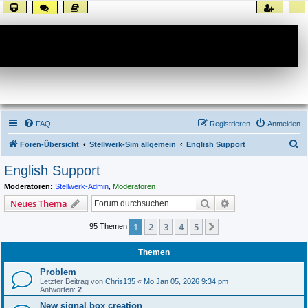
Forum
FAQ
Registrieren
Anmelden
S
Foren-Übersicht
Stellwerk-Sim allgemein
English Support
u
English Support
c
Moderatoren:
Stellwerk-Admin
,
Moderatoren
h
Suche
Erweiterte Suche
Neues Thema
e
1
2
3
4
5
Nächste
95 Themen
Themen
Problem
Letzter Beitrag von
Chris135
«
Mo Jan 05, 2026 9:34 pm
Antworten:
2
New signal box creation