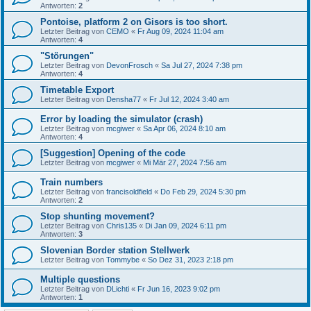
Antworten:
2
Pontoise, platform 2 on Gisors is too short.
Letzter Beitrag von
CEMO
«
Fr Aug 09, 2024 11:04 am
Antworten:
4
"Störungen"
Letzter Beitrag von
DevonFrosch
«
Sa Jul 27, 2024 7:38 pm
Antworten:
4
Timetable Export
Letzter Beitrag von
Densha77
«
Fr Jul 12, 2024 3:40 am
Error by loading the simulator (crash)
Letzter Beitrag von
mcgiwer
«
Sa Apr 06, 2024 8:10 am
Antworten:
4
[Suggestion] Opening of the code
Letzter Beitrag von
mcgiwer
«
Mi Mär 27, 2024 7:56 am
Train numbers
Letzter Beitrag von
francisoldfield
«
Do Feb 29, 2024 5:30 pm
Antworten:
2
Stop shunting movement?
Letzter Beitrag von
Chris135
«
Di Jan 09, 2024 6:11 pm
Antworten:
3
Slovenian Border station Stellwerk
Letzter Beitrag von
Tommybe
«
So Dez 31, 2023 2:18 pm
Multiple questions
Letzter Beitrag von
DLichti
«
Fr Jun 16, 2023 9:02 pm
Antworten:
1