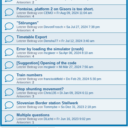
Antworten:
2
Pontoise, platform 2 on Gisors is too short.
Letzter Beitrag von
CEMO
«
Fr Aug 09, 2024 11:04 am
Antworten:
4
"Störungen"
Letzter Beitrag von
DevonFrosch
«
Sa Jul 27, 2024 7:38 pm
Antworten:
4
Timetable Export
Letzter Beitrag von
Densha77
«
Fr Jul 12, 2024 3:40 am
Error by loading the simulator (crash)
Letzter Beitrag von
mcgiwer
«
Sa Apr 06, 2024 8:10 am
Antworten:
4
[Suggestion] Opening of the code
Letzter Beitrag von
mcgiwer
«
Mi Mär 27, 2024 7:56 am
Train numbers
Letzter Beitrag von
francisoldfield
«
Do Feb 29, 2024 5:30 pm
Antworten:
2
Stop shunting movement?
Letzter Beitrag von
Chris135
«
Di Jan 09, 2024 6:11 pm
Antworten:
3
Slovenian Border station Stellwerk
Letzter Beitrag von
Tommybe
«
So Dez 31, 2023 2:18 pm
Multiple questions
Letzter Beitrag von
DLichti
«
Fr Jun 16, 2023 9:02 pm
Antworten:
1