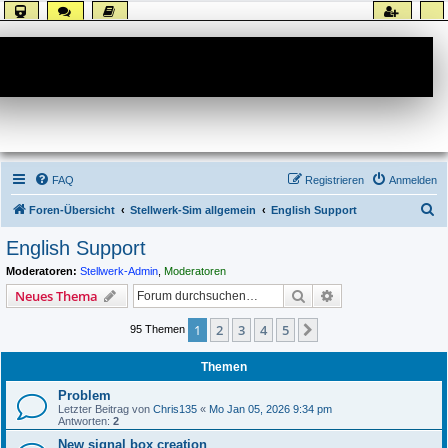
Forum
FAQ
Registrieren
Anmelden
S
Foren-Übersicht
Stellwerk-Sim allgemein
English Support
u
English Support
c
Moderatoren:
Stellwerk-Admin
,
Moderatoren
h
Suche
Erweiterte Suche
Neues Thema
e
1
2
3
4
5
Nächste
95 Themen
Themen
Problem
Letzter Beitrag von
Chris135
«
Mo Jan 05, 2026 9:34 pm
Antworten:
2
New signal box creation