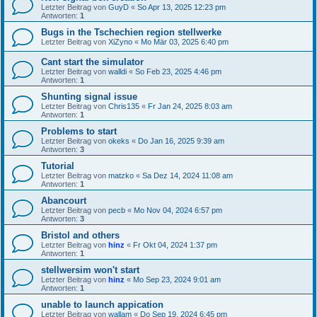
Letzter Beitrag von
GuyD
«
So Apr 13, 2025 12:23 pm
Antworten:
1
Bugs in the Tschechien region stellwerke
Letzter Beitrag von
XiZyno
«
Mo Mär 03, 2025 6:40 pm
Cant start the simulator
Letzter Beitrag von
walldi
«
So Feb 23, 2025 4:46 pm
Antworten:
1
Shunting signal issue
Letzter Beitrag von
Chris135
«
Fr Jan 24, 2025 8:03 am
Antworten:
1
Problems to start
Letzter Beitrag von
okeks
«
Do Jan 16, 2025 9:39 am
Antworten:
3
Tutorial
Letzter Beitrag von
matzko
«
Sa Dez 14, 2024 11:08 am
Antworten:
1
Abancourt
Letzter Beitrag von
pecb
«
Mo Nov 04, 2024 6:57 pm
Antworten:
3
Bristol and others
Letzter Beitrag von
hinz
«
Fr Okt 04, 2024 1:37 pm
Antworten:
1
stellwersim won't start
Letzter Beitrag von
hinz
«
Mo Sep 23, 2024 9:01 am
Antworten:
1
unable to launch appication
Letzter Beitrag von
wallam
«
Do Sep 19, 2024 6:45 pm