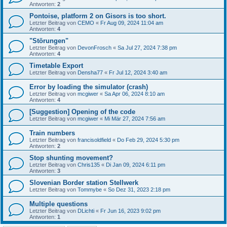
Antworten:
2
Pontoise, platform 2 on Gisors is too short.
Letzter Beitrag von
CEMO
«
Fr Aug 09, 2024 11:04 am
Antworten:
4
"Störungen"
Letzter Beitrag von
DevonFrosch
«
Sa Jul 27, 2024 7:38 pm
Antworten:
4
Timetable Export
Letzter Beitrag von
Densha77
«
Fr Jul 12, 2024 3:40 am
Error by loading the simulator (crash)
Letzter Beitrag von
mcgiwer
«
Sa Apr 06, 2024 8:10 am
Antworten:
4
[Suggestion] Opening of the code
Letzter Beitrag von
mcgiwer
«
Mi Mär 27, 2024 7:56 am
Train numbers
Letzter Beitrag von
francisoldfield
«
Do Feb 29, 2024 5:30 pm
Antworten:
2
Stop shunting movement?
Letzter Beitrag von
Chris135
«
Di Jan 09, 2024 6:11 pm
Antworten:
3
Slovenian Border station Stellwerk
Letzter Beitrag von
Tommybe
«
So Dez 31, 2023 2:18 pm
Multiple questions
Letzter Beitrag von
DLichti
«
Fr Jun 16, 2023 9:02 pm
Antworten:
1