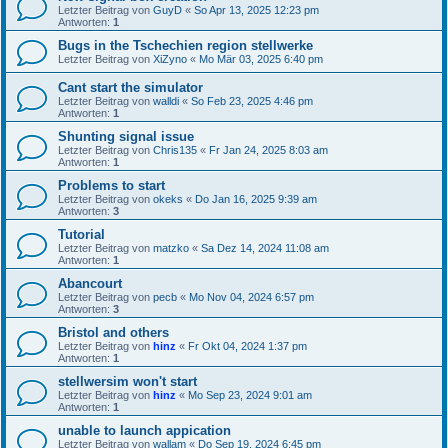
Letzter Beitrag von
GuyD
«
So Apr 13, 2025 12:23 pm
Antworten:
1
Bugs in the Tschechien region stellwerke
Letzter Beitrag von
XiZyno
«
Mo Mär 03, 2025 6:40 pm
Cant start the simulator
Letzter Beitrag von
walldi
«
So Feb 23, 2025 4:46 pm
Antworten:
1
Shunting signal issue
Letzter Beitrag von
Chris135
«
Fr Jan 24, 2025 8:03 am
Antworten:
1
Problems to start
Letzter Beitrag von
okeks
«
Do Jan 16, 2025 9:39 am
Antworten:
3
Tutorial
Letzter Beitrag von
matzko
«
Sa Dez 14, 2024 11:08 am
Antworten:
1
Abancourt
Letzter Beitrag von
pecb
«
Mo Nov 04, 2024 6:57 pm
Antworten:
3
Bristol and others
Letzter Beitrag von
hinz
«
Fr Okt 04, 2024 1:37 pm
Antworten:
1
stellwersim won't start
Letzter Beitrag von
hinz
«
Mo Sep 23, 2024 9:01 am
Antworten:
1
unable to launch appication
Letzter Beitrag von
wallam
«
Do Sep 19, 2024 6:45 pm