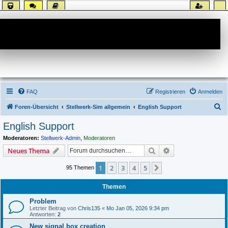
Forum
FAQ
Registrieren
Anmelden
S
Foren-Übersicht
Stellwerk-Sim allgemein
English Support
u
English Support
c
Moderatoren:
Stellwerk-Admin
,
Moderatoren
h
Suche
Erweiterte Suche
Neues Thema
e
1
2
3
4
5
Nächste
95 Themen
Themen
Problem
Letzter Beitrag von
Chris135
«
Mo Jan 05, 2026 9:34 pm
Antworten:
2
New signal box creation