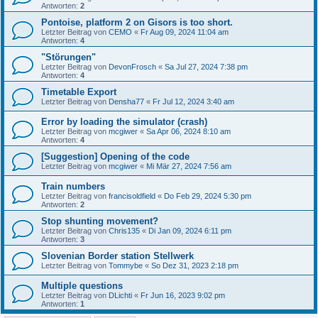
Antworten:
2
Pontoise, platform 2 on Gisors is too short.
Letzter Beitrag von
CEMO
«
Fr Aug 09, 2024 11:04 am
Antworten:
4
"Störungen"
Letzter Beitrag von
DevonFrosch
«
Sa Jul 27, 2024 7:38 pm
Antworten:
4
Timetable Export
Letzter Beitrag von
Densha77
«
Fr Jul 12, 2024 3:40 am
Error by loading the simulator (crash)
Letzter Beitrag von
mcgiwer
«
Sa Apr 06, 2024 8:10 am
Antworten:
4
[Suggestion] Opening of the code
Letzter Beitrag von
mcgiwer
«
Mi Mär 27, 2024 7:56 am
Train numbers
Letzter Beitrag von
francisoldfield
«
Do Feb 29, 2024 5:30 pm
Antworten:
2
Stop shunting movement?
Letzter Beitrag von
Chris135
«
Di Jan 09, 2024 6:11 pm
Antworten:
3
Slovenian Border station Stellwerk
Letzter Beitrag von
Tommybe
«
So Dez 31, 2023 2:18 pm
Multiple questions
Letzter Beitrag von
DLichti
«
Fr Jun 16, 2023 9:02 pm
Antworten:
1