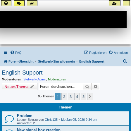
Forum
FAQ
Registrieren
Anmelden
S
Foren-Übersicht
Stellwerk-Sim allgemein
English Support
u
English Support
c
Moderatoren:
Stellwerk-Admin
,
Moderatoren
h
Suche
Erweiterte Suche
Neues Thema
e
1
2
3
4
5
Nächste
95 Themen
Themen
Problem
Letzter Beitrag von
Chris135
«
Mo Jan 05, 2026 9:34 pm
Antworten:
2
New signal box creation