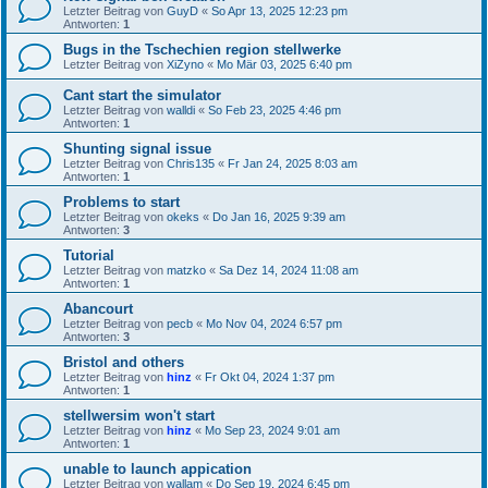
Letzter Beitrag von
GuyD
«
So Apr 13, 2025 12:23 pm
Antworten:
1
Bugs in the Tschechien region stellwerke
Letzter Beitrag von
XiZyno
«
Mo Mär 03, 2025 6:40 pm
Cant start the simulator
Letzter Beitrag von
walldi
«
So Feb 23, 2025 4:46 pm
Antworten:
1
Shunting signal issue
Letzter Beitrag von
Chris135
«
Fr Jan 24, 2025 8:03 am
Antworten:
1
Problems to start
Letzter Beitrag von
okeks
«
Do Jan 16, 2025 9:39 am
Antworten:
3
Tutorial
Letzter Beitrag von
matzko
«
Sa Dez 14, 2024 11:08 am
Antworten:
1
Abancourt
Letzter Beitrag von
pecb
«
Mo Nov 04, 2024 6:57 pm
Antworten:
3
Bristol and others
Letzter Beitrag von
hinz
«
Fr Okt 04, 2024 1:37 pm
Antworten:
1
stellwersim won't start
Letzter Beitrag von
hinz
«
Mo Sep 23, 2024 9:01 am
Antworten:
1
unable to launch appication
Letzter Beitrag von
wallam
«
Do Sep 19, 2024 6:45 pm