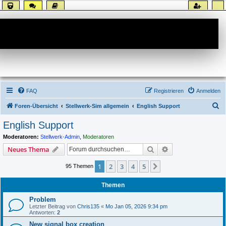
Forum
FAQ
Registrieren
Anmelden
S
Foren-Übersicht
Stellwerk-Sim allgemein
English Support
u
English Support
c
Moderatoren:
Stellwerk-Admin
,
Moderatoren
h
Suche
Erweiterte Suche
Neues Thema
e
1
2
3
4
5
Nächste
95 Themen
Themen
Problem
Letzter Beitrag von
Chris135
«
Mo Jan 05, 2026 9:34 pm
Antworten:
2
New signal box creation