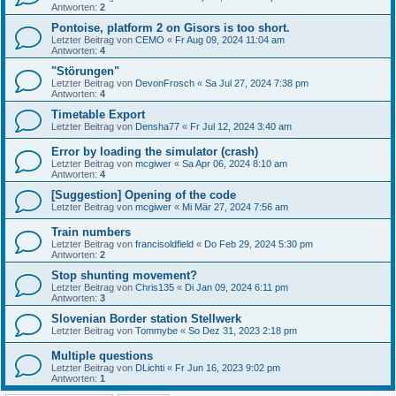
Antworten:
2
Pontoise, platform 2 on Gisors is too short.
Letzter Beitrag von
CEMO
«
Fr Aug 09, 2024 11:04 am
Antworten:
4
"Störungen"
Letzter Beitrag von
DevonFrosch
«
Sa Jul 27, 2024 7:38 pm
Antworten:
4
Timetable Export
Letzter Beitrag von
Densha77
«
Fr Jul 12, 2024 3:40 am
Error by loading the simulator (crash)
Letzter Beitrag von
mcgiwer
«
Sa Apr 06, 2024 8:10 am
Antworten:
4
[Suggestion] Opening of the code
Letzter Beitrag von
mcgiwer
«
Mi Mär 27, 2024 7:56 am
Train numbers
Letzter Beitrag von
francisoldfield
«
Do Feb 29, 2024 5:30 pm
Antworten:
2
Stop shunting movement?
Letzter Beitrag von
Chris135
«
Di Jan 09, 2024 6:11 pm
Antworten:
3
Slovenian Border station Stellwerk
Letzter Beitrag von
Tommybe
«
So Dez 31, 2023 2:18 pm
Multiple questions
Letzter Beitrag von
DLichti
«
Fr Jun 16, 2023 9:02 pm
Antworten:
1