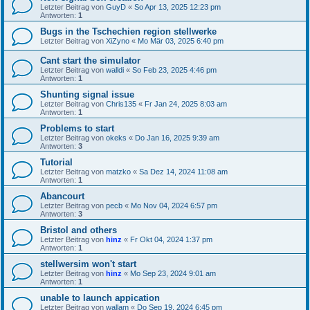
Letzter Beitrag von
GuyD
«
So Apr 13, 2025 12:23 pm
Antworten:
1
Bugs in the Tschechien region stellwerke
Letzter Beitrag von
XiZyno
«
Mo Mär 03, 2025 6:40 pm
Cant start the simulator
Letzter Beitrag von
walldi
«
So Feb 23, 2025 4:46 pm
Antworten:
1
Shunting signal issue
Letzter Beitrag von
Chris135
«
Fr Jan 24, 2025 8:03 am
Antworten:
1
Problems to start
Letzter Beitrag von
okeks
«
Do Jan 16, 2025 9:39 am
Antworten:
3
Tutorial
Letzter Beitrag von
matzko
«
Sa Dez 14, 2024 11:08 am
Antworten:
1
Abancourt
Letzter Beitrag von
pecb
«
Mo Nov 04, 2024 6:57 pm
Antworten:
3
Bristol and others
Letzter Beitrag von
hinz
«
Fr Okt 04, 2024 1:37 pm
Antworten:
1
stellwersim won't start
Letzter Beitrag von
hinz
«
Mo Sep 23, 2024 9:01 am
Antworten:
1
unable to launch appication
Letzter Beitrag von
wallam
«
Do Sep 19, 2024 6:45 pm