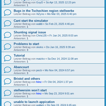
Letzter Beitrag von
GuyD
«
So Apr 13, 2025 12:23 pm
Antworten:
1
Bugs in the Tschechien region stellwerke
Letzter Beitrag von
XiZyno
«
Mo Mär 03, 2025 6:40 pm
Cant start the simulator
Letzter Beitrag von
walldi
«
So Feb 23, 2025 4:46 pm
Antworten:
1
Shunting signal issue
Letzter Beitrag von
Chris135
«
Fr Jan 24, 2025 8:03 am
Antworten:
1
Problems to start
Letzter Beitrag von
okeks
«
Do Jan 16, 2025 9:39 am
Antworten:
3
Tutorial
Letzter Beitrag von
matzko
«
Sa Dez 14, 2024 11:08 am
Antworten:
1
Abancourt
Letzter Beitrag von
pecb
«
Mo Nov 04, 2024 6:57 pm
Antworten:
3
Bristol and others
Letzter Beitrag von
hinz
«
Fr Okt 04, 2024 1:37 pm
Antworten:
1
stellwersim won't start
Letzter Beitrag von
hinz
«
Mo Sep 23, 2024 9:01 am
Antworten:
1
unable to launch appication
Letzter Beitrag von
wallam
«
Do Sep 19, 2024 6:45 pm