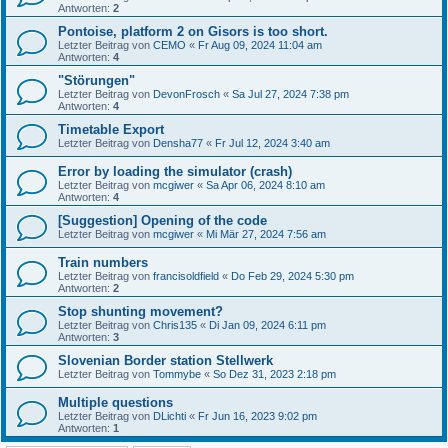
Antworten:
2
Pontoise, platform 2 on Gisors is too short.
Letzter Beitrag von
CEMO
«
Fr Aug 09, 2024 11:04 am
Antworten:
4
"Störungen"
Letzter Beitrag von
DevonFrosch
«
Sa Jul 27, 2024 7:38 pm
Antworten:
4
Timetable Export
Letzter Beitrag von
Densha77
«
Fr Jul 12, 2024 3:40 am
Error by loading the simulator (crash)
Letzter Beitrag von
mcgiwer
«
Sa Apr 06, 2024 8:10 am
Antworten:
4
[Suggestion] Opening of the code
Letzter Beitrag von
mcgiwer
«
Mi Mär 27, 2024 7:56 am
Train numbers
Letzter Beitrag von
francisoldfield
«
Do Feb 29, 2024 5:30 pm
Antworten:
2
Stop shunting movement?
Letzter Beitrag von
Chris135
«
Di Jan 09, 2024 6:11 pm
Antworten:
3
Slovenian Border station Stellwerk
Letzter Beitrag von
Tommybe
«
So Dez 31, 2023 2:18 pm
Multiple questions
Letzter Beitrag von
DLichti
«
Fr Jun 16, 2023 9:02 pm
Antworten:
1