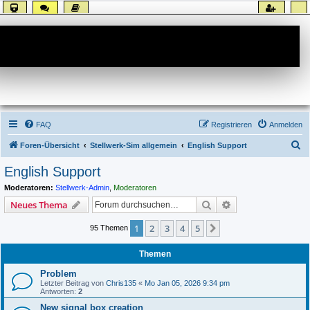
Forum
FAQ
Registrieren
Anmelden
S
Foren-Übersicht
Stellwerk-Sim allgemein
English Support
u
English Support
c
Moderatoren:
Stellwerk-Admin
,
Moderatoren
h
Suche
Erweiterte Suche
Neues Thema
e
1
2
3
4
5
Nächste
95 Themen
Themen
Problem
Letzter Beitrag von
Chris135
«
Mo Jan 05, 2026 9:34 pm
Antworten:
2
New signal box creation