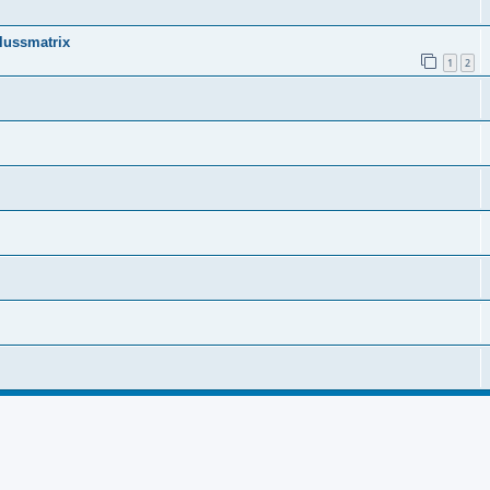
lussmatrix
1
2