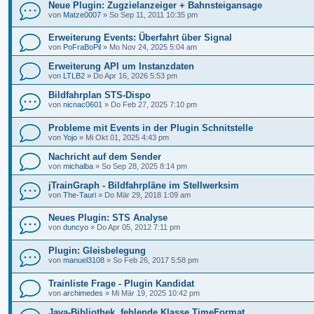
Neue Plugin: Zugzielanzeiger + Bahnsteigansage
von
Matze0007
»
So Sep 11, 2011 10:35 pm
Erweiterung Events: Überfahrt über Signal
von
PoFraBoPil
»
Mo Nov 24, 2025 5:04 am
Erweiterung API um Instanzdaten
von
LTLB2
»
Do Apr 16, 2026 5:53 pm
Bildfahrplan STS-Dispo
von
nicnac0601
»
Do Feb 27, 2025 7:10 pm
Probleme mit Events in der Plugin Schnitstelle
von
Yojo
»
Mi Okt 01, 2025 4:43 pm
Nachricht auf dem Sender
von
michalba
»
So Sep 28, 2025 8:14 pm
jTrainGraph - Bildfahrpläne im Stellwerksim
von
The-Tauri
»
Do Mär 29, 2018 1:09 am
Neues Plugin: STS Analyse
von
duncyo
»
Do Apr 05, 2012 7:11 pm
Plugin: Gleisbelegung
von
manuel3108
»
So Feb 26, 2017 5:58 pm
Trainliste Frage - Plugin Kandidat
von
archimedes
»
Mi Mär 19, 2025 10:42 pm
Java-Bibliothek, fehlende Klasse TimeFormat