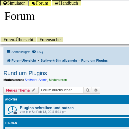
Simulator
Forum
Handbuch
Forum
Foren-Übersicht
Forensuche
Schnellzugriff
FAQ
Foren-Übersicht
Stellwerk-Sim allgemein
Rund um Plugins
Rund um Plugins
Moderatoren:
Stellwerk-Admin
,
Moderatoren
Suche
Erweiterte Suche
Neues Thema
WICHTIG
Plugins schreiben und nutzen
von
js
»
So Feb 13, 2011 5:11 pm
THEMEN