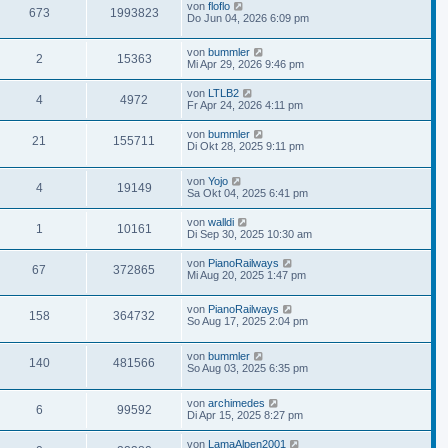
von
floflo
673
1993823
Do Jun 04, 2026 6:09 pm
von
bummler
2
15363
Mi Apr 29, 2026 9:46 pm
von
LTLB2
4
4972
Fr Apr 24, 2026 4:11 pm
von
bummler
21
155711
Di Okt 28, 2025 9:11 pm
von
Yojo
4
19149
Sa Okt 04, 2025 6:41 pm
von
walldi
1
10161
Di Sep 30, 2025 10:30 am
von
PianoRailways
67
372865
Mi Aug 20, 2025 1:47 pm
von
PianoRailways
158
364732
So Aug 17, 2025 2:04 pm
von
bummler
140
481566
So Aug 03, 2025 6:35 pm
von
archimedes
6
99592
Di Apr 15, 2025 8:27 pm
von
LamaAlpen2001