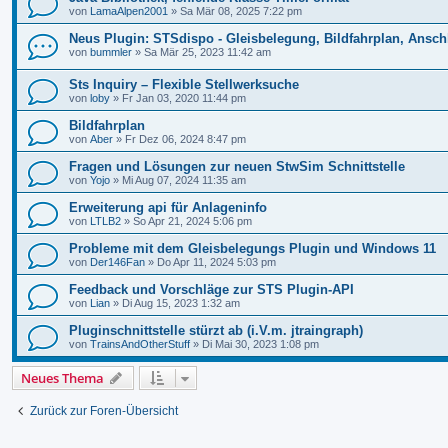
von
LamaAlpen2001
»
Sa Mär 08, 2025 7:22 pm
Neus Plugin: STSdispo - Gleisbelegung, Bildfahrplan, Ansch
von
bummler
»
Sa Mär 25, 2023 11:42 am
Sts Inquiry – Flexible Stellwerksuche
von
loby
»
Fr Jan 03, 2020 11:44 pm
Bildfahrplan
von
Aber
»
Fr Dez 06, 2024 8:47 pm
Fragen und Lösungen zur neuen StwSim Schnittstelle
von
Yojo
»
Mi Aug 07, 2024 11:35 am
Erweiterung api für Anlageninfo
von
LTLB2
»
So Apr 21, 2024 5:06 pm
Probleme mit dem Gleisbelegungs Plugin und Windows 11
von
Der146Fan
»
Do Apr 11, 2024 5:03 pm
Feedback und Vorschläge zur STS Plugin-API
von
Lian
»
Di Aug 15, 2023 1:32 am
Pluginschnittstelle stürzt ab (i.V.m. jtraingraph)
von
TrainsAndOtherStuff
»
Di Mai 30, 2023 1:08 pm
Neues Thema
Zurück zur Foren-Übersicht