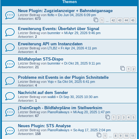
Themen
Neue Plugin: Zugzielanzeiger + Bahnsteigansage
Letzter Beitrag von
floflo
«
Do Jun 04, 2026 6:09 pm
Antworten:
673
1
42
43
44
45
…
Erweiterung Events: Überfahrt über Signal
Letzter Beitrag von
bummler
«
Mi Apr 29, 2026 9:46 pm
Antworten:
2
Erweiterung API um Instanzdaten
Letzter Beitrag von
LTLB2
«
Fr Apr 24, 2026 4:11 pm
Antworten:
4
Bildfahrplan STS-Dispo
Letzter Beitrag von
bummler
«
Di Okt 28, 2025 9:11 pm
Antworten:
21
1
2
Probleme mit Events in der Plugin Schnitstelle
Letzter Beitrag von
Yojo
«
Sa Okt 04, 2025 6:41 pm
Antworten:
4
Nachricht auf dem Sender
Letzter Beitrag von
walldi
«
Di Sep 30, 2025 10:30 am
Antworten:
1
jTrainGraph - Bildfahrpläne im Stellwerksim
Letzter Beitrag von
PianoRailways
«
Mi Aug 20, 2025 1:47 pm
Antworten:
67
1
2
3
4
5
Neues Plugin: STS Analyse
Letzter Beitrag von
PianoRailways
«
So Aug 17, 2025 2:04 pm
Antworten:
158
1
8
9
10
11
…