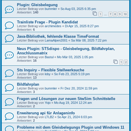
Plugin: Gleisbelegung
Letzter Beitrag von
bummler
«
So Aug 03, 2025 6:35 pm
Antworten:
140
1
7
8
9
10
…
Trainliste Frage - Plugin Kandidat
Letzter Beitrag von
archimedes
«
Di Apr 15, 2025 8:27 pm
Antworten:
6
Java-Bibliothek, fehlende Klasse TimeFormat
Letzter Beitrag von
LamaAlpen2001
«
Sa Mär 08, 2025 7:22 pm
Neus Plugin: STSdispo - Gleisbelegung, Bildfahrplan,
Anschlussmatrix
Letzter Beitrag von
Bastul
«
Mo Mär 03, 2025 1:05 pm
Antworten:
16
1
2
Sts Inquiry – Flexible Stellwerksuche
Letzter Beitrag von
loby
«
So Feb 23, 2025 5:19 pm
Antworten:
13
Bildfahrplan
Letzter Beitrag von
bummler
«
Fr Dez 20, 2024 11:59 pm
Antworten:
3
Fragen und Lösungen zur neuen StwSim Schnittstelle
Letzter Beitrag von
Yojo
«
Mo Aug 19, 2024 12:24 am
Antworten:
2
Erweiterung api für Anlageninfo
Letzter Beitrag von
LTLB2
«
So Apr 21, 2024 6:03 pm
Antworten:
2
Probleme mit dem Gleisbelegungs Plugin und Windows 11