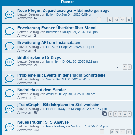
Themen
Neue Plugin: Zugzielanzeiger + Bahnsteigansage
Letzter Beitrag von
floflo
«
Do Jun 04, 2026 6:09 pm
Antworten:
673
1
42
43
44
45
…
Erweiterung Events: Überfahrt über Signal
Letzter Beitrag von
bummler
«
Mi Apr 29, 2026 9:46 pm
Antworten:
2
Erweiterung API um Instanzdaten
Letzter Beitrag von
LTLB2
«
Fr Apr 24, 2026 4:11 pm
Antworten:
4
Bildfahrplan STS-Dispo
Letzter Beitrag von
bummler
«
Di Okt 28, 2025 9:11 pm
Antworten:
21
1
2
Probleme mit Events in der Plugin Schnitstelle
Letzter Beitrag von
Yojo
«
Sa Okt 04, 2025 6:41 pm
Antworten:
4
Nachricht auf dem Sender
Letzter Beitrag von
walldi
«
Di Sep 30, 2025 10:30 am
Antworten:
1
jTrainGraph - Bildfahrpläne im Stellwerksim
Letzter Beitrag von
PianoRailways
«
Mi Aug 20, 2025 1:47 pm
Antworten:
67
1
2
3
4
5
Neues Plugin: STS Analyse
Letzter Beitrag von
PianoRailways
«
So Aug 17, 2025 2:04 pm
Antworten:
158
1
8
9
10
11
…