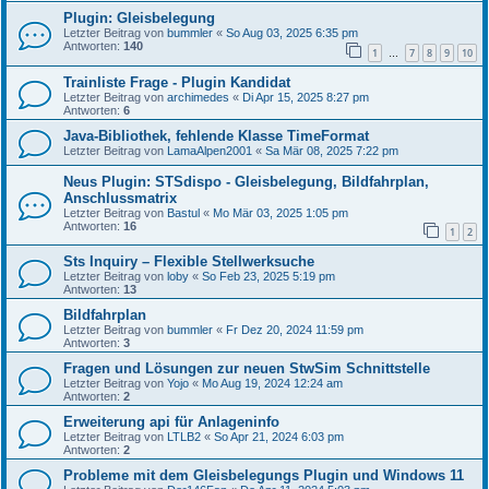
Plugin: Gleisbelegung
Letzter Beitrag von
bummler
«
So Aug 03, 2025 6:35 pm
Antworten:
140
1
7
8
9
10
…
Trainliste Frage - Plugin Kandidat
Letzter Beitrag von
archimedes
«
Di Apr 15, 2025 8:27 pm
Antworten:
6
Java-Bibliothek, fehlende Klasse TimeFormat
Letzter Beitrag von
LamaAlpen2001
«
Sa Mär 08, 2025 7:22 pm
Neus Plugin: STSdispo - Gleisbelegung, Bildfahrplan,
Anschlussmatrix
Letzter Beitrag von
Bastul
«
Mo Mär 03, 2025 1:05 pm
Antworten:
16
1
2
Sts Inquiry – Flexible Stellwerksuche
Letzter Beitrag von
loby
«
So Feb 23, 2025 5:19 pm
Antworten:
13
Bildfahrplan
Letzter Beitrag von
bummler
«
Fr Dez 20, 2024 11:59 pm
Antworten:
3
Fragen und Lösungen zur neuen StwSim Schnittstelle
Letzter Beitrag von
Yojo
«
Mo Aug 19, 2024 12:24 am
Antworten:
2
Erweiterung api für Anlageninfo
Letzter Beitrag von
LTLB2
«
So Apr 21, 2024 6:03 pm
Antworten:
2
Probleme mit dem Gleisbelegungs Plugin und Windows 11