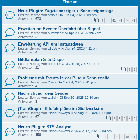
Themen
Neue Plugin: Zugzielanzeiger + Bahnsteigansage
Letzter Beitrag von
floflo
«
Do Jun 04, 2026 6:09 pm
Antworten:
673
1
42
43
44
45
…
Erweiterung Events: Überfahrt über Signal
Letzter Beitrag von
bummler
«
Mi Apr 29, 2026 9:46 pm
Antworten:
2
Erweiterung API um Instanzdaten
Letzter Beitrag von
LTLB2
«
Fr Apr 24, 2026 4:11 pm
Antworten:
4
Bildfahrplan STS-Dispo
Letzter Beitrag von
bummler
«
Di Okt 28, 2025 9:11 pm
Antworten:
21
1
2
Probleme mit Events in der Plugin Schnitstelle
Letzter Beitrag von
Yojo
«
Sa Okt 04, 2025 6:41 pm
Antworten:
4
Nachricht auf dem Sender
Letzter Beitrag von
walldi
«
Di Sep 30, 2025 10:30 am
Antworten:
1
jTrainGraph - Bildfahrpläne im Stellwerksim
Letzter Beitrag von
PianoRailways
«
Mi Aug 20, 2025 1:47 pm
Antworten:
67
1
2
3
4
5
Neues Plugin: STS Analyse
Letzter Beitrag von
PianoRailways
«
So Aug 17, 2025 2:04 pm
Antworten:
158
1
8
9
10
11
…