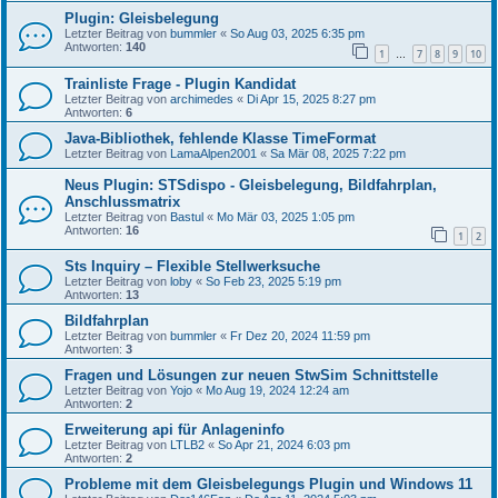
Plugin: Gleisbelegung
Letzter Beitrag von
bummler
«
So Aug 03, 2025 6:35 pm
Antworten:
140
1
7
8
9
10
…
Trainliste Frage - Plugin Kandidat
Letzter Beitrag von
archimedes
«
Di Apr 15, 2025 8:27 pm
Antworten:
6
Java-Bibliothek, fehlende Klasse TimeFormat
Letzter Beitrag von
LamaAlpen2001
«
Sa Mär 08, 2025 7:22 pm
Neus Plugin: STSdispo - Gleisbelegung, Bildfahrplan,
Anschlussmatrix
Letzter Beitrag von
Bastul
«
Mo Mär 03, 2025 1:05 pm
Antworten:
16
1
2
Sts Inquiry – Flexible Stellwerksuche
Letzter Beitrag von
loby
«
So Feb 23, 2025 5:19 pm
Antworten:
13
Bildfahrplan
Letzter Beitrag von
bummler
«
Fr Dez 20, 2024 11:59 pm
Antworten:
3
Fragen und Lösungen zur neuen StwSim Schnittstelle
Letzter Beitrag von
Yojo
«
Mo Aug 19, 2024 12:24 am
Antworten:
2
Erweiterung api für Anlageninfo
Letzter Beitrag von
LTLB2
«
So Apr 21, 2024 6:03 pm
Antworten:
2
Probleme mit dem Gleisbelegungs Plugin und Windows 11