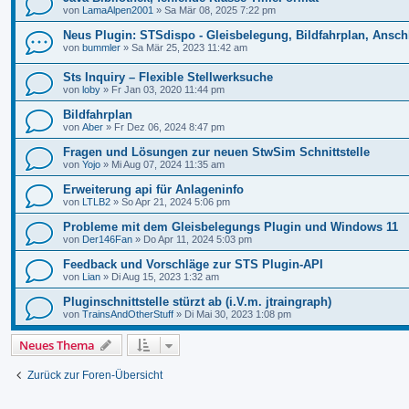
von
LamaAlpen2001
»
Sa Mär 08, 2025 7:22 pm
Neus Plugin: STSdispo - Gleisbelegung, Bildfahrplan, Ansch
von
bummler
»
Sa Mär 25, 2023 11:42 am
Sts Inquiry – Flexible Stellwerksuche
von
loby
»
Fr Jan 03, 2020 11:44 pm
Bildfahrplan
von
Aber
»
Fr Dez 06, 2024 8:47 pm
Fragen und Lösungen zur neuen StwSim Schnittstelle
von
Yojo
»
Mi Aug 07, 2024 11:35 am
Erweiterung api für Anlageninfo
von
LTLB2
»
So Apr 21, 2024 5:06 pm
Probleme mit dem Gleisbelegungs Plugin und Windows 11
von
Der146Fan
»
Do Apr 11, 2024 5:03 pm
Feedback und Vorschläge zur STS Plugin-API
von
Lian
»
Di Aug 15, 2023 1:32 am
Pluginschnittstelle stürzt ab (i.V.m. jtraingraph)
von
TrainsAndOtherStuff
»
Di Mai 30, 2023 1:08 pm
Neues Thema
Zurück zur Foren-Übersicht