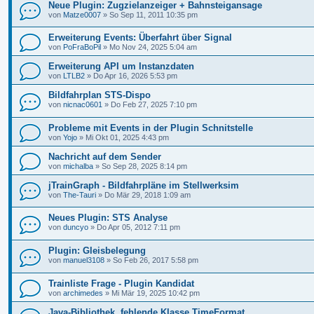
Neue Plugin: Zugzielanzeiger + Bahnsteigansage
von
Matze0007
»
So Sep 11, 2011 10:35 pm
Erweiterung Events: Überfahrt über Signal
von
PoFraBoPil
»
Mo Nov 24, 2025 5:04 am
Erweiterung API um Instanzdaten
von
LTLB2
»
Do Apr 16, 2026 5:53 pm
Bildfahrplan STS-Dispo
von
nicnac0601
»
Do Feb 27, 2025 7:10 pm
Probleme mit Events in der Plugin Schnitstelle
von
Yojo
»
Mi Okt 01, 2025 4:43 pm
Nachricht auf dem Sender
von
michalba
»
So Sep 28, 2025 8:14 pm
jTrainGraph - Bildfahrpläne im Stellwerksim
von
The-Tauri
»
Do Mär 29, 2018 1:09 am
Neues Plugin: STS Analyse
von
duncyo
»
Do Apr 05, 2012 7:11 pm
Plugin: Gleisbelegung
von
manuel3108
»
So Feb 26, 2017 5:58 pm
Trainliste Frage - Plugin Kandidat
von
archimedes
»
Mi Mär 19, 2025 10:42 pm
Java-Bibliothek, fehlende Klasse TimeFormat