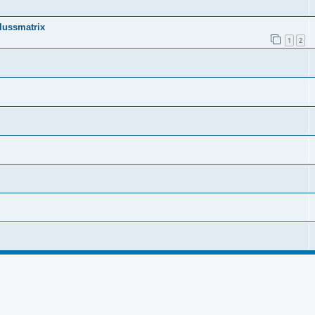
lussmatrix
1
2