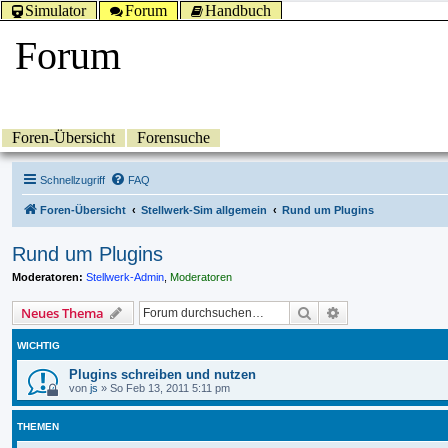
Simulator
Forum
Handbuch
Forum
Foren-Übersicht
Forensuche
Schnellzugriff
FAQ
Foren-Übersicht
Stellwerk-Sim allgemein
Rund um Plugins
Rund um Plugins
Moderatoren:
Stellwerk-Admin
,
Moderatoren
Suche
Erweiterte Suche
Neues Thema
WICHTIG
Plugins schreiben und nutzen
von
js
»
So Feb 13, 2011 5:11 pm
THEMEN