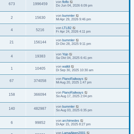
von
floflo
673
1996459
Do Jun 04, 2026 6:09 pm
von
bummler
2
15630
Mi Apr 29, 2026 9:46 pm
von
LTLB2
4
5216
Fr Apr 24, 2026 4:11 pm
von
bummler
21
156144
Di Okt 28, 2025 9:11 pm
von
Yojo
4
19383
Sa Okt 04, 2025 6:41 pm
von
walldi
1
10405
Di Sep 30, 2025 10:30 am
von
PianoRailways
67
374058
Mi Aug 20, 2025 1:47 pm
von
PianoRailways
158
366094
So Aug 17, 2025 2:04 pm
von
bummler
140
482987
So Aug 03, 2025 6:35 pm
von
archimedes
6
99852
Di Apr 15, 2025 8:27 pm
von
LamaAlpen2001