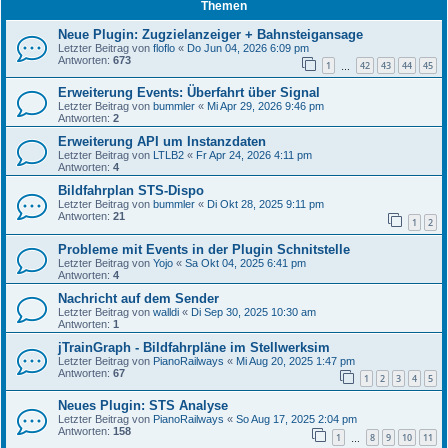
Themen
Neue Plugin: Zugzielanzeiger + Bahnsteigansage
Letzter Beitrag von
floflo
«
Do Jun 04, 2026 6:09 pm
Antworten:
673
1
42
43
44
45
…
Erweiterung Events: Überfahrt über Signal
Letzter Beitrag von
bummler
«
Mi Apr 29, 2026 9:46 pm
Antworten:
2
Erweiterung API um Instanzdaten
Letzter Beitrag von
LTLB2
«
Fr Apr 24, 2026 4:11 pm
Antworten:
4
Bildfahrplan STS-Dispo
Letzter Beitrag von
bummler
«
Di Okt 28, 2025 9:11 pm
Antworten:
21
1
2
Probleme mit Events in der Plugin Schnitstelle
Letzter Beitrag von
Yojo
«
Sa Okt 04, 2025 6:41 pm
Antworten:
4
Nachricht auf dem Sender
Letzter Beitrag von
walldi
«
Di Sep 30, 2025 10:30 am
Antworten:
1
jTrainGraph - Bildfahrpläne im Stellwerksim
Letzter Beitrag von
PianoRailways
«
Mi Aug 20, 2025 1:47 pm
Antworten:
67
1
2
3
4
5
Neues Plugin: STS Analyse
Letzter Beitrag von
PianoRailways
«
So Aug 17, 2025 2:04 pm
Antworten:
158
1
8
9
10
11
…