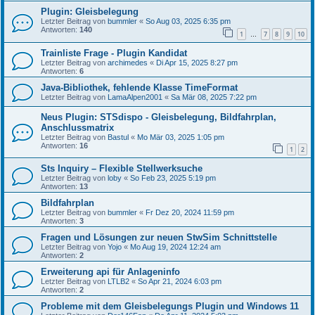
Plugin: Gleisbelegung
Letzter Beitrag von
bummler
«
So Aug 03, 2025 6:35 pm
Antworten:
140
1
7
8
9
10
…
Trainliste Frage - Plugin Kandidat
Letzter Beitrag von
archimedes
«
Di Apr 15, 2025 8:27 pm
Antworten:
6
Java-Bibliothek, fehlende Klasse TimeFormat
Letzter Beitrag von
LamaAlpen2001
«
Sa Mär 08, 2025 7:22 pm
Neus Plugin: STSdispo - Gleisbelegung, Bildfahrplan,
Anschlussmatrix
Letzter Beitrag von
Bastul
«
Mo Mär 03, 2025 1:05 pm
Antworten:
16
1
2
Sts Inquiry – Flexible Stellwerksuche
Letzter Beitrag von
loby
«
So Feb 23, 2025 5:19 pm
Antworten:
13
Bildfahrplan
Letzter Beitrag von
bummler
«
Fr Dez 20, 2024 11:59 pm
Antworten:
3
Fragen und Lösungen zur neuen StwSim Schnittstelle
Letzter Beitrag von
Yojo
«
Mo Aug 19, 2024 12:24 am
Antworten:
2
Erweiterung api für Anlageninfo
Letzter Beitrag von
LTLB2
«
So Apr 21, 2024 6:03 pm
Antworten:
2
Probleme mit dem Gleisbelegungs Plugin und Windows 11