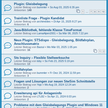
Plugin: Gleisbelegung
Letzter Beitrag von
bummler
«
So Aug 03, 2025 6:35 pm
Antworten:
140
1
7
8
9
10
…
Trainliste Frage - Plugin Kandidat
Letzter Beitrag von
archimedes
«
Di Apr 15, 2025 8:27 pm
Antworten:
6
Java-Bibliothek, fehlende Klasse TimeFormat
Letzter Beitrag von
LamaAlpen2001
«
Sa Mär 08, 2025 7:22 pm
Neus Plugin: STSdispo - Gleisbelegung, Bildfahrplan,
Anschlussmatrix
Letzter Beitrag von
Bastul
«
Mo Mär 03, 2025 1:05 pm
Antworten:
16
1
2
Sts Inquiry – Flexible Stellwerksuche
Letzter Beitrag von
loby
«
So Feb 23, 2025 5:19 pm
Antworten:
13
Bildfahrplan
Letzter Beitrag von
bummler
«
Fr Dez 20, 2024 11:59 pm
Antworten:
3
Fragen und Lösungen zur neuen StwSim Schnittstelle
Letzter Beitrag von
Yojo
«
Mo Aug 19, 2024 12:24 am
Antworten:
2
Erweiterung api für Anlageninfo
Letzter Beitrag von
LTLB2
«
So Apr 21, 2024 6:03 pm
Antworten:
2
Probleme mit dem Gleisbelegungs Plugin und Windows 11