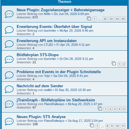
Themen
Neue Plugin: Zugzielanzeiger + Bahnsteigansage
Letzter Beitrag von
floflo
«
Do Jun 04, 2026 6:09 pm
Antworten:
673
1
42
43
44
45
…
Erweiterung Events: Überfahrt über Signal
Letzter Beitrag von
bummler
«
Mi Apr 29, 2026 9:46 pm
Antworten:
2
Erweiterung API um Instanzdaten
Letzter Beitrag von
LTLB2
«
Fr Apr 24, 2026 4:11 pm
Antworten:
4
Bildfahrplan STS-Dispo
Letzter Beitrag von
bummler
«
Di Okt 28, 2025 9:11 pm
Antworten:
21
1
2
Probleme mit Events in der Plugin Schnitstelle
Letzter Beitrag von
Yojo
«
Sa Okt 04, 2025 6:41 pm
Antworten:
4
Nachricht auf dem Sender
Letzter Beitrag von
walldi
«
Di Sep 30, 2025 10:30 am
Antworten:
1
jTrainGraph - Bildfahrpläne im Stellwerksim
Letzter Beitrag von
PianoRailways
«
Mi Aug 20, 2025 1:47 pm
Antworten:
67
1
2
3
4
5
Neues Plugin: STS Analyse
Letzter Beitrag von
PianoRailways
«
So Aug 17, 2025 2:04 pm
Antworten:
158
1
8
9
10
11
…