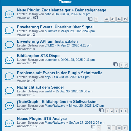
Themen
Neue Plugin: Zugzielanzeiger + Bahnsteigansage
Letzter Beitrag von
floflo
«
Do Jun 04, 2026 6:09 pm
Antworten:
673
1
42
43
44
45
…
Erweiterung Events: Überfahrt über Signal
Letzter Beitrag von
bummler
«
Mi Apr 29, 2026 9:46 pm
Antworten:
2
Erweiterung API um Instanzdaten
Letzter Beitrag von
LTLB2
«
Fr Apr 24, 2026 4:11 pm
Antworten:
4
Bildfahrplan STS-Dispo
Letzter Beitrag von
bummler
«
Di Okt 28, 2025 9:11 pm
Antworten:
21
1
2
Probleme mit Events in der Plugin Schnitstelle
Letzter Beitrag von
Yojo
«
Sa Okt 04, 2025 6:41 pm
Antworten:
4
Nachricht auf dem Sender
Letzter Beitrag von
walldi
«
Di Sep 30, 2025 10:30 am
Antworten:
1
jTrainGraph - Bildfahrpläne im Stellwerksim
Letzter Beitrag von
PianoRailways
«
Mi Aug 20, 2025 1:47 pm
Antworten:
67
1
2
3
4
5
Neues Plugin: STS Analyse
Letzter Beitrag von
PianoRailways
«
So Aug 17, 2025 2:04 pm
Antworten:
158
1
8
9
10
11
…