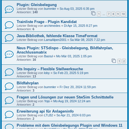
Plugin: Gleisbelegung
Letzter Beitrag von
bummler
«
So Aug 03, 2025 6:35 pm
Antworten:
140
1
7
8
9
10
…
Trainliste Frage - Plugin Kandidat
Letzter Beitrag von
archimedes
«
Di Apr 15, 2025 8:27 pm
Antworten:
6
Java-Bibliothek, fehlende Klasse TimeFormat
Letzter Beitrag von
LamaAlpen2001
«
Sa Mär 08, 2025 7:22 pm
Neus Plugin: STSdispo - Gleisbelegung, Bildfahrplan,
Anschlussmatrix
Letzter Beitrag von
Bastul
«
Mo Mär 03, 2025 1:05 pm
Antworten:
16
1
2
Sts Inquiry – Flexible Stellwerksuche
Letzter Beitrag von
loby
«
So Feb 23, 2025 5:19 pm
Antworten:
13
Bildfahrplan
Letzter Beitrag von
bummler
«
Fr Dez 20, 2024 11:59 pm
Antworten:
3
Fragen und Lösungen zur neuen StwSim Schnittstelle
Letzter Beitrag von
Yojo
«
Mo Aug 19, 2024 12:24 am
Antworten:
2
Erweiterung api für Anlageninfo
Letzter Beitrag von
LTLB2
«
So Apr 21, 2024 6:03 pm
Antworten:
2
Probleme mit dem Gleisbelegungs Plugin und Windows 11