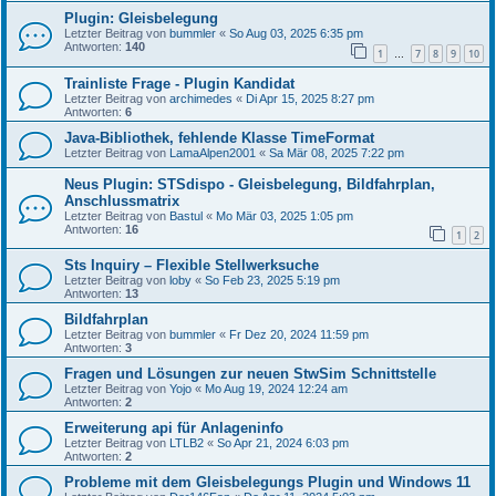
Plugin: Gleisbelegung
Letzter Beitrag von
bummler
«
So Aug 03, 2025 6:35 pm
Antworten:
140
1
7
8
9
10
…
Trainliste Frage - Plugin Kandidat
Letzter Beitrag von
archimedes
«
Di Apr 15, 2025 8:27 pm
Antworten:
6
Java-Bibliothek, fehlende Klasse TimeFormat
Letzter Beitrag von
LamaAlpen2001
«
Sa Mär 08, 2025 7:22 pm
Neus Plugin: STSdispo - Gleisbelegung, Bildfahrplan,
Anschlussmatrix
Letzter Beitrag von
Bastul
«
Mo Mär 03, 2025 1:05 pm
Antworten:
16
1
2
Sts Inquiry – Flexible Stellwerksuche
Letzter Beitrag von
loby
«
So Feb 23, 2025 5:19 pm
Antworten:
13
Bildfahrplan
Letzter Beitrag von
bummler
«
Fr Dez 20, 2024 11:59 pm
Antworten:
3
Fragen und Lösungen zur neuen StwSim Schnittstelle
Letzter Beitrag von
Yojo
«
Mo Aug 19, 2024 12:24 am
Antworten:
2
Erweiterung api für Anlageninfo
Letzter Beitrag von
LTLB2
«
So Apr 21, 2024 6:03 pm
Antworten:
2
Probleme mit dem Gleisbelegungs Plugin und Windows 11