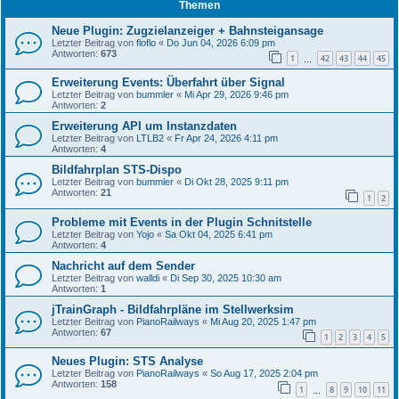
Themen
Neue Plugin: Zugzielanzeiger + Bahnsteigansage
Letzter Beitrag von
floflo
«
Do Jun 04, 2026 6:09 pm
Antworten:
673
1
42
43
44
45
…
Erweiterung Events: Überfahrt über Signal
Letzter Beitrag von
bummler
«
Mi Apr 29, 2026 9:46 pm
Antworten:
2
Erweiterung API um Instanzdaten
Letzter Beitrag von
LTLB2
«
Fr Apr 24, 2026 4:11 pm
Antworten:
4
Bildfahrplan STS-Dispo
Letzter Beitrag von
bummler
«
Di Okt 28, 2025 9:11 pm
Antworten:
21
1
2
Probleme mit Events in der Plugin Schnitstelle
Letzter Beitrag von
Yojo
«
Sa Okt 04, 2025 6:41 pm
Antworten:
4
Nachricht auf dem Sender
Letzter Beitrag von
walldi
«
Di Sep 30, 2025 10:30 am
Antworten:
1
jTrainGraph - Bildfahrpläne im Stellwerksim
Letzter Beitrag von
PianoRailways
«
Mi Aug 20, 2025 1:47 pm
Antworten:
67
1
2
3
4
5
Neues Plugin: STS Analyse
Letzter Beitrag von
PianoRailways
«
So Aug 17, 2025 2:04 pm
Antworten:
158
1
8
9
10
11
…