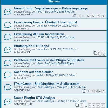
Themen
Neue Plugin: Zugzielanzeiger + Bahnsteigansage
Letzter Beitrag von
floflo
«
Do Jun 04, 2026 6:09 pm
Antworten:
673
1
42
43
44
45
…
Erweiterung Events: Überfahrt über Signal
Letzter Beitrag von
bummler
«
Mi Apr 29, 2026 9:46 pm
Antworten:
2
Erweiterung API um Instanzdaten
Letzter Beitrag von
LTLB2
«
Fr Apr 24, 2026 4:11 pm
Antworten:
4
Bildfahrplan STS-Dispo
Letzter Beitrag von
bummler
«
Di Okt 28, 2025 9:11 pm
Antworten:
21
1
2
Probleme mit Events in der Plugin Schnitstelle
Letzter Beitrag von
Yojo
«
Sa Okt 04, 2025 6:41 pm
Antworten:
4
Nachricht auf dem Sender
Letzter Beitrag von
walldi
«
Di Sep 30, 2025 10:30 am
Antworten:
1
jTrainGraph - Bildfahrpläne im Stellwerksim
Letzter Beitrag von
PianoRailways
«
Mi Aug 20, 2025 1:47 pm
Antworten:
67
1
2
3
4
5
Neues Plugin: STS Analyse
Letzter Beitrag von
PianoRailways
«
So Aug 17, 2025 2:04 pm
Antworten:
158
1
8
9
10
11
…