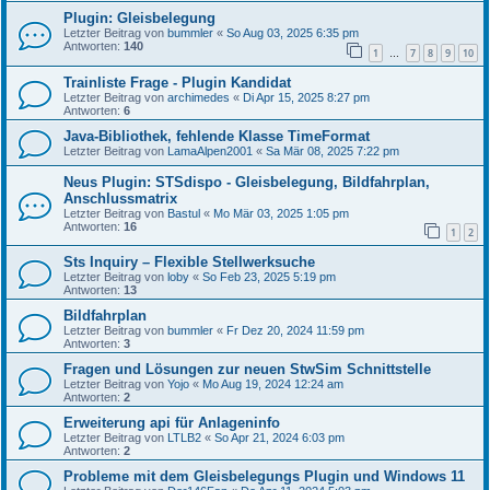
Plugin: Gleisbelegung
Letzter Beitrag von
bummler
«
So Aug 03, 2025 6:35 pm
Antworten:
140
1
7
8
9
10
…
Trainliste Frage - Plugin Kandidat
Letzter Beitrag von
archimedes
«
Di Apr 15, 2025 8:27 pm
Antworten:
6
Java-Bibliothek, fehlende Klasse TimeFormat
Letzter Beitrag von
LamaAlpen2001
«
Sa Mär 08, 2025 7:22 pm
Neus Plugin: STSdispo - Gleisbelegung, Bildfahrplan,
Anschlussmatrix
Letzter Beitrag von
Bastul
«
Mo Mär 03, 2025 1:05 pm
Antworten:
16
1
2
Sts Inquiry – Flexible Stellwerksuche
Letzter Beitrag von
loby
«
So Feb 23, 2025 5:19 pm
Antworten:
13
Bildfahrplan
Letzter Beitrag von
bummler
«
Fr Dez 20, 2024 11:59 pm
Antworten:
3
Fragen und Lösungen zur neuen StwSim Schnittstelle
Letzter Beitrag von
Yojo
«
Mo Aug 19, 2024 12:24 am
Antworten:
2
Erweiterung api für Anlageninfo
Letzter Beitrag von
LTLB2
«
So Apr 21, 2024 6:03 pm
Antworten:
2
Probleme mit dem Gleisbelegungs Plugin und Windows 11