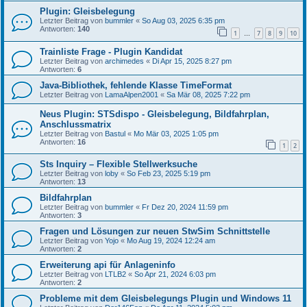
Plugin: Gleisbelegung
Letzter Beitrag von
bummler
«
So Aug 03, 2025 6:35 pm
Antworten:
140
1
7
8
9
10
…
Trainliste Frage - Plugin Kandidat
Letzter Beitrag von
archimedes
«
Di Apr 15, 2025 8:27 pm
Antworten:
6
Java-Bibliothek, fehlende Klasse TimeFormat
Letzter Beitrag von
LamaAlpen2001
«
Sa Mär 08, 2025 7:22 pm
Neus Plugin: STSdispo - Gleisbelegung, Bildfahrplan,
Anschlussmatrix
Letzter Beitrag von
Bastul
«
Mo Mär 03, 2025 1:05 pm
Antworten:
16
1
2
Sts Inquiry – Flexible Stellwerksuche
Letzter Beitrag von
loby
«
So Feb 23, 2025 5:19 pm
Antworten:
13
Bildfahrplan
Letzter Beitrag von
bummler
«
Fr Dez 20, 2024 11:59 pm
Antworten:
3
Fragen und Lösungen zur neuen StwSim Schnittstelle
Letzter Beitrag von
Yojo
«
Mo Aug 19, 2024 12:24 am
Antworten:
2
Erweiterung api für Anlageninfo
Letzter Beitrag von
LTLB2
«
So Apr 21, 2024 6:03 pm
Antworten:
2
Probleme mit dem Gleisbelegungs Plugin und Windows 11