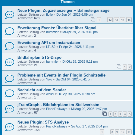
Themen
Neue Plugin: Zugzielanzeiger + Bahnsteigansage
Letzter Beitrag von
floflo
«
Do Jun 04, 2026 6:09 pm
Antworten:
673
1
42
43
44
45
…
Erweiterung Events: Überfahrt über Signal
Letzter Beitrag von
bummler
«
Mi Apr 29, 2026 9:46 pm
Antworten:
2
Erweiterung API um Instanzdaten
Letzter Beitrag von
LTLB2
«
Fr Apr 24, 2026 4:11 pm
Antworten:
4
Bildfahrplan STS-Dispo
Letzter Beitrag von
bummler
«
Di Okt 28, 2025 9:11 pm
Antworten:
21
1
2
Probleme mit Events in der Plugin Schnitstelle
Letzter Beitrag von
Yojo
«
Sa Okt 04, 2025 6:41 pm
Antworten:
4
Nachricht auf dem Sender
Letzter Beitrag von
walldi
«
Di Sep 30, 2025 10:30 am
Antworten:
1
jTrainGraph - Bildfahrpläne im Stellwerksim
Letzter Beitrag von
PianoRailways
«
Mi Aug 20, 2025 1:47 pm
Antworten:
67
1
2
3
4
5
Neues Plugin: STS Analyse
Letzter Beitrag von
PianoRailways
«
So Aug 17, 2025 2:04 pm
Antworten:
158
1
8
9
10
11
…