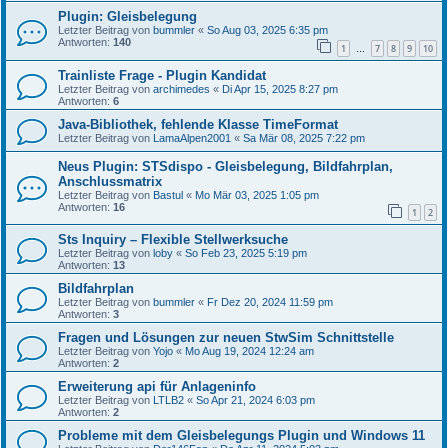
Plugin: Gleisbelegung
Letzter Beitrag von
bummler
«
So Aug 03, 2025 6:35 pm
Antworten:
140
1
7
8
9
10
…
Trainliste Frage - Plugin Kandidat
Letzter Beitrag von
archimedes
«
Di Apr 15, 2025 8:27 pm
Antworten:
6
Java-Bibliothek, fehlende Klasse TimeFormat
Letzter Beitrag von
LamaAlpen2001
«
Sa Mär 08, 2025 7:22 pm
Neus Plugin: STSdispo - Gleisbelegung, Bildfahrplan,
Anschlussmatrix
Letzter Beitrag von
Bastul
«
Mo Mär 03, 2025 1:05 pm
Antworten:
16
1
2
Sts Inquiry – Flexible Stellwerksuche
Letzter Beitrag von
loby
«
So Feb 23, 2025 5:19 pm
Antworten:
13
Bildfahrplan
Letzter Beitrag von
bummler
«
Fr Dez 20, 2024 11:59 pm
Antworten:
3
Fragen und Lösungen zur neuen StwSim Schnittstelle
Letzter Beitrag von
Yojo
«
Mo Aug 19, 2024 12:24 am
Antworten:
2
Erweiterung api für Anlageninfo
Letzter Beitrag von
LTLB2
«
So Apr 21, 2024 6:03 pm
Antworten:
2
Probleme mit dem Gleisbelegungs Plugin und Windows 11