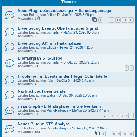
Themen
Neue Plugin: Zugzielanzeiger + Bahnsteigansage
Letzter Beitrag von
floflo
«
Do Jun 04, 2026 6:09 pm
Antworten:
673
1
42
43
44
45
…
Erweiterung Events: Überfahrt über Signal
Letzter Beitrag von
bummler
«
Mi Apr 29, 2026 9:46 pm
Antworten:
2
Erweiterung API um Instanzdaten
Letzter Beitrag von
LTLB2
«
Fr Apr 24, 2026 4:11 pm
Antworten:
4
Bildfahrplan STS-Dispo
Letzter Beitrag von
bummler
«
Di Okt 28, 2025 9:11 pm
Antworten:
21
1
2
Probleme mit Events in der Plugin Schnitstelle
Letzter Beitrag von
Yojo
«
Sa Okt 04, 2025 6:41 pm
Antworten:
4
Nachricht auf dem Sender
Letzter Beitrag von
walldi
«
Di Sep 30, 2025 10:30 am
Antworten:
1
jTrainGraph - Bildfahrpläne im Stellwerksim
Letzter Beitrag von
PianoRailways
«
Mi Aug 20, 2025 1:47 pm
Antworten:
67
1
2
3
4
5
Neues Plugin: STS Analyse
Letzter Beitrag von
PianoRailways
«
So Aug 17, 2025 2:04 pm
Antworten:
158
1
8
9
10
11
…