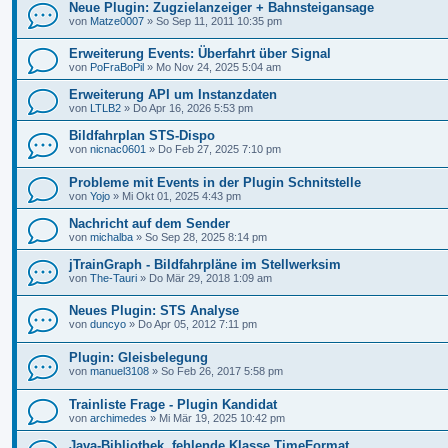
Neue Plugin: Zugzielanzeiger + Bahnsteigansage
von
Matze0007
»
So Sep 11, 2011 10:35 pm
Erweiterung Events: Überfahrt über Signal
von
PoFraBoPil
»
Mo Nov 24, 2025 5:04 am
Erweiterung API um Instanzdaten
von
LTLB2
»
Do Apr 16, 2026 5:53 pm
Bildfahrplan STS-Dispo
von
nicnac0601
»
Do Feb 27, 2025 7:10 pm
Probleme mit Events in der Plugin Schnitstelle
von
Yojo
»
Mi Okt 01, 2025 4:43 pm
Nachricht auf dem Sender
von
michalba
»
So Sep 28, 2025 8:14 pm
jTrainGraph - Bildfahrpläne im Stellwerksim
von
The-Tauri
»
Do Mär 29, 2018 1:09 am
Neues Plugin: STS Analyse
von
duncyo
»
Do Apr 05, 2012 7:11 pm
Plugin: Gleisbelegung
von
manuel3108
»
So Feb 26, 2017 5:58 pm
Trainliste Frage - Plugin Kandidat
von
archimedes
»
Mi Mär 19, 2025 10:42 pm
Java-Bibliothek, fehlende Klasse TimeFormat