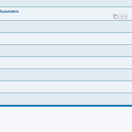
lussmatrix
1
2