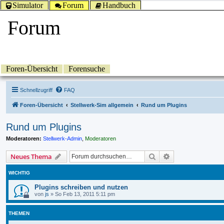
Simulator
Forum
Handbuch
Forum
Foren-Übersicht
Forensuche
Schnellzugriff
FAQ
Foren-Übersicht
Stellwerk-Sim allgemein
Rund um Plugins
Rund um Plugins
Moderatoren:
Stellwerk-Admin
,
Moderatoren
Suche
Erweiterte Suche
Neues Thema
WICHTIG
Plugins schreiben und nutzen
von
js
»
So Feb 13, 2011 5:11 pm
THEMEN