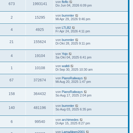
von
floflo
673
1993141
Do Jun 04, 2026 6:09 pm
von
bummler
2
15295
Mi Apr 29, 2026 9:46 pm
von
LTLB2
4
4925
Fr Apr 24, 2026 4:11 pm
von
bummler
21
155624
Di Okt 28, 2025 9:11 pm
von
Yojo
4
19104
Sa Okt 04, 2025 6:41 pm
von
walldi
1
10108
Di Sep 30, 2025 10:30 am
von
PianoRailways
67
372674
Mi Aug 20, 2025 1:47 pm
von
PianoRailways
158
364432
So Aug 17, 2025 2:04 pm
von
bummler
140
481196
So Aug 03, 2025 6:35 pm
von
archimedes
6
99540
Di Apr 15, 2025 8:27 pm
von
LamaAlpen2001