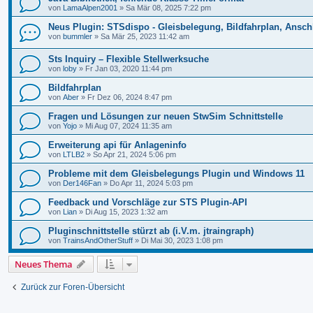
von
LamaAlpen2001
»
Sa Mär 08, 2025 7:22 pm
Neus Plugin: STSdispo - Gleisbelegung, Bildfahrplan, Ansch
von
bummler
»
Sa Mär 25, 2023 11:42 am
Sts Inquiry – Flexible Stellwerksuche
von
loby
»
Fr Jan 03, 2020 11:44 pm
Bildfahrplan
von
Aber
»
Fr Dez 06, 2024 8:47 pm
Fragen und Lösungen zur neuen StwSim Schnittstelle
von
Yojo
»
Mi Aug 07, 2024 11:35 am
Erweiterung api für Anlageninfo
von
LTLB2
»
So Apr 21, 2024 5:06 pm
Probleme mit dem Gleisbelegungs Plugin und Windows 11
von
Der146Fan
»
Do Apr 11, 2024 5:03 pm
Feedback und Vorschläge zur STS Plugin-API
von
Lian
»
Di Aug 15, 2023 1:32 am
Pluginschnittstelle stürzt ab (i.V.m. jtraingraph)
von
TrainsAndOtherStuff
»
Di Mai 30, 2023 1:08 pm
Neues Thema
Zurück zur Foren-Übersicht