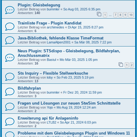
Plugin: Gleisbelegung
Letzter Beitrag von
bummler
«
So Aug 03, 2025 6:35 pm
Antworten:
140
1
7
8
9
10
…
Trainliste Frage - Plugin Kandidat
Letzter Beitrag von
archimedes
«
Di Apr 15, 2025 8:27 pm
Antworten:
6
Java-Bibliothek, fehlende Klasse TimeFormat
Letzter Beitrag von
LamaAlpen2001
«
Sa Mär 08, 2025 7:22 pm
Neus Plugin: STSdispo - Gleisbelegung, Bildfahrplan,
Anschlussmatrix
Letzter Beitrag von
Bastul
«
Mo Mär 03, 2025 1:05 pm
Antworten:
16
1
2
Sts Inquiry – Flexible Stellwerksuche
Letzter Beitrag von
loby
«
So Feb 23, 2025 5:19 pm
Antworten:
13
Bildfahrplan
Letzter Beitrag von
bummler
«
Fr Dez 20, 2024 11:59 pm
Antworten:
3
Fragen und Lösungen zur neuen StwSim Schnittstelle
Letzter Beitrag von
Yojo
«
Mo Aug 19, 2024 12:24 am
Antworten:
2
Erweiterung api für Anlageninfo
Letzter Beitrag von
LTLB2
«
So Apr 21, 2024 6:03 pm
Antworten:
2
Probleme mit dem Gleisbelegungs Plugin und Windows 11