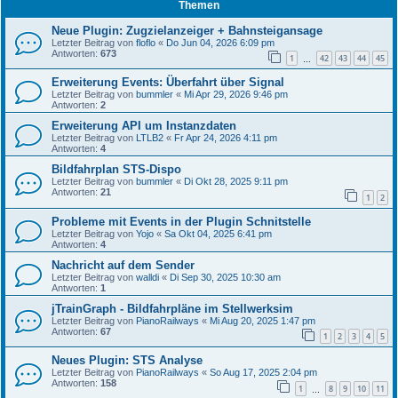
Themen
Neue Plugin: Zugzielanzeiger + Bahnsteigansage
Letzter Beitrag von
floflo
«
Do Jun 04, 2026 6:09 pm
Antworten:
673
1
42
43
44
45
…
Erweiterung Events: Überfahrt über Signal
Letzter Beitrag von
bummler
«
Mi Apr 29, 2026 9:46 pm
Antworten:
2
Erweiterung API um Instanzdaten
Letzter Beitrag von
LTLB2
«
Fr Apr 24, 2026 4:11 pm
Antworten:
4
Bildfahrplan STS-Dispo
Letzter Beitrag von
bummler
«
Di Okt 28, 2025 9:11 pm
Antworten:
21
1
2
Probleme mit Events in der Plugin Schnitstelle
Letzter Beitrag von
Yojo
«
Sa Okt 04, 2025 6:41 pm
Antworten:
4
Nachricht auf dem Sender
Letzter Beitrag von
walldi
«
Di Sep 30, 2025 10:30 am
Antworten:
1
jTrainGraph - Bildfahrpläne im Stellwerksim
Letzter Beitrag von
PianoRailways
«
Mi Aug 20, 2025 1:47 pm
Antworten:
67
1
2
3
4
5
Neues Plugin: STS Analyse
Letzter Beitrag von
PianoRailways
«
So Aug 17, 2025 2:04 pm
Antworten:
158
1
8
9
10
11
…