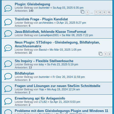
Plugin: Gleisbelegung
Letzter Beitrag von
bummler
«
So Aug 03, 2025 6:35 pm
Antworten:
140
1
7
8
9
10
…
Trainliste Frage - Plugin Kandidat
Letzter Beitrag von
archimedes
«
Di Apr 15, 2025 8:27 pm
Antworten:
6
Java-Bibliothek, fehlende Klasse TimeFormat
Letzter Beitrag von
LamaAlpen2001
«
Sa Mär 08, 2025 7:22 pm
Neus Plugin: STSdispo - Gleisbelegung, Bildfahrplan,
Anschlussmatrix
Letzter Beitrag von
Bastul
«
Mo Mär 03, 2025 1:05 pm
Antworten:
16
1
2
Sts Inquiry – Flexible Stellwerksuche
Letzter Beitrag von
loby
«
So Feb 23, 2025 5:19 pm
Antworten:
13
Bildfahrplan
Letzter Beitrag von
bummler
«
Fr Dez 20, 2024 11:59 pm
Antworten:
3
Fragen und Lösungen zur neuen StwSim Schnittstelle
Letzter Beitrag von
Yojo
«
Mo Aug 19, 2024 12:24 am
Antworten:
2
Erweiterung api für Anlageninfo
Letzter Beitrag von
LTLB2
«
So Apr 21, 2024 6:03 pm
Antworten:
2
Probleme mit dem Gleisbelegungs Plugin und Windows 11