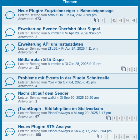
Themen
Neue Plugin: Zugzielanzeiger + Bahnsteigansage
Letzter Beitrag von
floflo
«
Do Jun 04, 2026 6:09 pm
Antworten:
673
1
42
43
44
45
…
Erweiterung Events: Überfahrt über Signal
Letzter Beitrag von
bummler
«
Mi Apr 29, 2026 9:46 pm
Antworten:
2
Erweiterung API um Instanzdaten
Letzter Beitrag von
LTLB2
«
Fr Apr 24, 2026 4:11 pm
Antworten:
4
Bildfahrplan STS-Dispo
Letzter Beitrag von
bummler
«
Di Okt 28, 2025 9:11 pm
Antworten:
21
1
2
Probleme mit Events in der Plugin Schnitstelle
Letzter Beitrag von
Yojo
«
Sa Okt 04, 2025 6:41 pm
Antworten:
4
Nachricht auf dem Sender
Letzter Beitrag von
walldi
«
Di Sep 30, 2025 10:30 am
Antworten:
1
jTrainGraph - Bildfahrpläne im Stellwerksim
Letzter Beitrag von
PianoRailways
«
Mi Aug 20, 2025 1:47 pm
Antworten:
67
1
2
3
4
5
Neues Plugin: STS Analyse
Letzter Beitrag von
PianoRailways
«
So Aug 17, 2025 2:04 pm
Antworten:
158
1
8
9
10
11
…