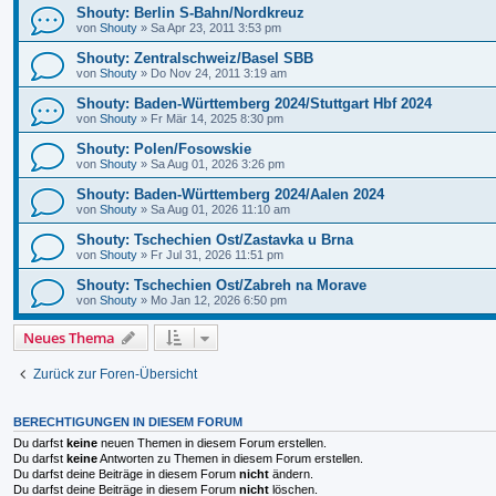
Shouty: Berlin S-Bahn/Nordkreuz
von
Shouty
»
Sa Apr 23, 2011 3:53 pm
Shouty: Zentralschweiz/Basel SBB
von
Shouty
»
Do Nov 24, 2011 3:19 am
Shouty: Baden-Württemberg 2024/Stuttgart Hbf 2024
von
Shouty
»
Fr Mär 14, 2025 8:30 pm
Shouty: Polen/Fosowskie
von
Shouty
»
Sa Aug 01, 2026 3:26 pm
Shouty: Baden-Württemberg 2024/Aalen 2024
von
Shouty
»
Sa Aug 01, 2026 11:10 am
Shouty: Tschechien Ost/Zastavka u Brna
von
Shouty
»
Fr Jul 31, 2026 11:51 pm
Shouty: Tschechien Ost/Zabreh na Morave
von
Shouty
»
Mo Jan 12, 2026 6:50 pm
Neues Thema
Zurück zur Foren-Übersicht
BERECHTIGUNGEN IN DIESEM FORUM
Du darfst
keine
neuen Themen in diesem Forum erstellen.
Du darfst
keine
Antworten zu Themen in diesem Forum erstellen.
Du darfst deine Beiträge in diesem Forum
nicht
ändern.
Du darfst deine Beiträge in diesem Forum
nicht
löschen.