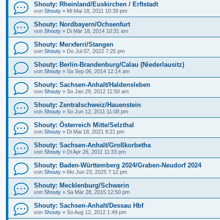
Shouty: Rheinland/Euskirchen / Erftstadt
von
Shouty
»
Mi Mai 18, 2011 10:39 pm
Shouty: Nordbayern/Ochsenfurt
von
Shouty
»
Di Mär 18, 2014 10:31 am
Shouty: Merxferri/Stangen
von
Shouty
»
Do Jul 07, 2022 7:25 pm
Shouty: Berlin-Brandenburg/Calau (Niederlausitz)
von
Shouty
»
Sa Sep 06, 2014 12:14 am
Shouty: Sachsen-Anhalt/Haldensleben
von
Shouty
»
So Jan 29, 2012 11:50 am
Shouty: Zentralschweiz/Hauenstein
von
Shouty
»
So Jun 12, 2011 11:08 pm
Shouty: Österreich Mitte/Selzthal
von
Shouty
»
Di Mai 18, 2021 9:21 pm
Shouty: Sachsen-Anhalt/Großkorbetha
von
Shouty
»
Di Apr 26, 2011 11:33 pm
Shouty: Baden-Württemberg 2024/Graben-Neudorf 2024
von
Shouty
»
Mo Jun 23, 2025 7:12 pm
Shouty: Mecklenburg/Schwerin
von
Shouty
»
Sa Mär 28, 2015 12:50 pm
Shouty: Sachsen-Anhalt/Dessau Hbf
von
Shouty
»
So Aug 12, 2012 1:49 pm