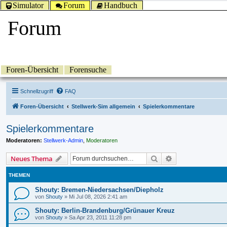
Simulator
Forum
Handbuch
Forum
Foren-Übersicht
Forensuche
Schnellzugriff
FAQ
Foren-Übersicht
Stellwerk-Sim allgemein
Spielerkommentare
Spielerkommentare
Moderatoren:
Stellwerk-Admin
,
Moderatoren
Suche
Erweiterte Suche
Neues Thema
THEMEN
Shouty: Bremen-Niedersachsen/Diepholz
von
Shouty
»
Mi Jul 08, 2026 2:41 am
Shouty: Berlin-Brandenburg/Grünauer Kreuz
von
Shouty
»
Sa Apr 23, 2011 11:28 pm