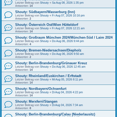
Letzter Beitrag von
Shouty
«
Sa Aug 08, 2026 1:35 pm
Antworten:
14
Shouty: Südbayern/Wasserburg (Inn)
Letzter Beitrag von
Shouty
«
Fr Aug 07, 2026 10:16 pm
Antworten:
2
Shouty: Österreich Ost/Wien Hütteldorf
Letzter Beitrag von
Shouty
«
Fr Aug 07, 2026 12:21 am
Antworten:
14
Shouty: Großraum München 2024/München-Süd / Laim 2024
Letzter Beitrag von
Shouty
«
Do Aug 06, 2026 9:44 pm
Antworten:
4
Shouty: Bremen-Niedersachsen/Diepholz
Letzter Beitrag von
Shouty
«
Do Aug 06, 2026 9:50 am
Antworten:
2
Shouty: Berlin-Brandenburg/Grünauer Kreuz
Letzter Beitrag von
Shouty
«
Do Aug 06, 2026 12:45 am
Antworten:
14
Shouty: Rheinland/Euskirchen / Erftstadt
Letzter Beitrag von
Shouty
«
Mi Aug 05, 2026 8:11 pm
Antworten:
14
Shouty: Nordbayern/Ochsenfurt
Letzter Beitrag von
Shouty
«
Di Aug 04, 2026 4:22 pm
Antworten:
14
Shouty: Merxferri/Stangen
Letzter Beitrag von
Shouty
«
Di Aug 04, 2026 7:34 am
Antworten:
8
Shouty: Berlin-Brandenburg/Calau (Niederlausitz)