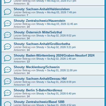
Letzter Beitrag von
Shouty
«
Mo Aug 03, 2026 9:27 pm
Antworten:
11
Shouty: Sachsen-Anhalt/Haldensleben
Letzter Beitrag von
Shouty
«
Mo Aug 03, 2026 7:49 pm
Antworten:
7
Shouty: Zentralschweiz/Hauenstein
Letzter Beitrag von
Shouty
«
Mo Aug 03, 2026 11:45 am
Antworten:
14
Shouty: Österreich Mitte/Selzthal
Letzter Beitrag von
Shouty
«
So Aug 02, 2026 8:02 pm
Antworten:
14
Shouty: Sachsen-Anhalt/Großkorbetha
Letzter Beitrag von
Shouty
«
So Aug 02, 2026 3:21 pm
Antworten:
14
Shouty: Baden-Württemberg 2024/Graben-Neudorf 2024
Letzter Beitrag von
Shouty
«
So Aug 02, 2026 1:46 am
Antworten:
13
Shouty: Mecklenburg/Schwerin
Letzter Beitrag von
Shouty
«
Sa Aug 01, 2026 11:00 pm
Antworten:
14
Shouty: Sachsen-Anhalt/Dessau Hbf
Letzter Beitrag von
Shouty
«
Sa Aug 01, 2026 8:09 pm
Antworten:
14
Shouty: Berlin S-Bahn/Nordkreuz
Letzter Beitrag von
Shouty
«
Sa Aug 01, 2026 6:40 pm
Antworten:
14
Shouty: Zentralschweiz/Basel SBB
Letzter Beitrag von
Shouty
«
Sa Aug 01, 2026 4:52 pm