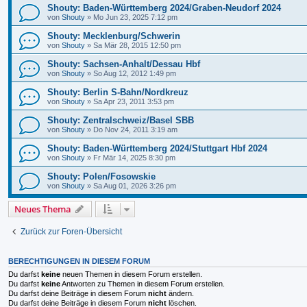
Shouty: Baden-Württemberg 2024/Graben-Neudorf 2024
von
Shouty
»
Mo Jun 23, 2025 7:12 pm
Shouty: Mecklenburg/Schwerin
von
Shouty
»
Sa Mär 28, 2015 12:50 pm
Shouty: Sachsen-Anhalt/Dessau Hbf
von
Shouty
»
So Aug 12, 2012 1:49 pm
Shouty: Berlin S-Bahn/Nordkreuz
von
Shouty
»
Sa Apr 23, 2011 3:53 pm
Shouty: Zentralschweiz/Basel SBB
von
Shouty
»
Do Nov 24, 2011 3:19 am
Shouty: Baden-Württemberg 2024/Stuttgart Hbf 2024
von
Shouty
»
Fr Mär 14, 2025 8:30 pm
Shouty: Polen/Fosowskie
von
Shouty
»
Sa Aug 01, 2026 3:26 pm
Neues Thema
Zurück zur Foren-Übersicht
BERECHTIGUNGEN IN DIESEM FORUM
Du darfst
keine
neuen Themen in diesem Forum erstellen.
Du darfst
keine
Antworten zu Themen in diesem Forum erstellen.
Du darfst deine Beiträge in diesem Forum
nicht
ändern.
Du darfst deine Beiträge in diesem Forum
nicht
löschen.