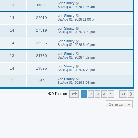
von
Shouty
13
8955
So Aug 02, 2026 1:46 am
von
Shouty
14
22019
Sa Aug 01, 2026 11:00 pm
von
Shouty
14
17319
Sa Aug 01, 2026 8:09 pm
von
Shouty
14
23506
Sa Aug 01, 2026 6:40 pm
von
Shouty
13
24780
Sa Aug 01, 2026 4:52 pm
von
Shouty
14
19895
Sa Aug 01, 2026 4:29 pm
von
Shouty
1
168
Sa Aug 01, 2026 3:26 pm
Seite
1
von
71
1
2
3
4
5
71
N
1420 Themen
…
Gehe zu