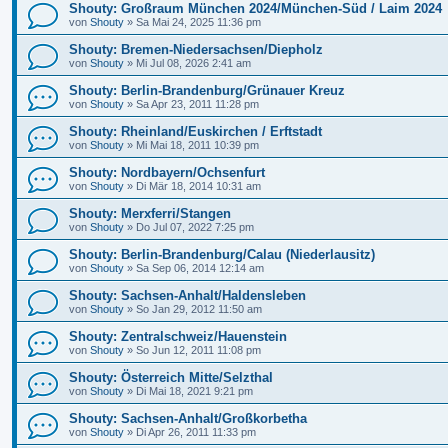
Shouty: Großraum München 2024/München-Süd / Laim 2024
von
Shouty
»
Sa Mai 24, 2025 11:36 pm
Shouty: Bremen-Niedersachsen/Diepholz
von
Shouty
»
Mi Jul 08, 2026 2:41 am
Shouty: Berlin-Brandenburg/Grünauer Kreuz
von
Shouty
»
Sa Apr 23, 2011 11:28 pm
Shouty: Rheinland/Euskirchen / Erftstadt
von
Shouty
»
Mi Mai 18, 2011 10:39 pm
Shouty: Nordbayern/Ochsenfurt
von
Shouty
»
Di Mär 18, 2014 10:31 am
Shouty: Merxferri/Stangen
von
Shouty
»
Do Jul 07, 2022 7:25 pm
Shouty: Berlin-Brandenburg/Calau (Niederlausitz)
von
Shouty
»
Sa Sep 06, 2014 12:14 am
Shouty: Sachsen-Anhalt/Haldensleben
von
Shouty
»
So Jan 29, 2012 11:50 am
Shouty: Zentralschweiz/Hauenstein
von
Shouty
»
So Jun 12, 2011 11:08 pm
Shouty: Österreich Mitte/Selzthal
von
Shouty
»
Di Mai 18, 2021 9:21 pm
Shouty: Sachsen-Anhalt/Großkorbetha
von
Shouty
»
Di Apr 26, 2011 11:33 pm