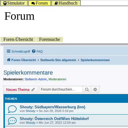
Simulator
Forum
Handbuch
Forum
Foren-Übersicht
Forensuche
Schnellzugriff
FAQ
Foren-Übersicht
Stellwerk-Sim allgemein
Spielerkommentare
Spielerkommentare
Moderatoren:
Stellwerk-Admin
,
Moderatoren
Suche
Erweiterte Suche
Neues Thema
THEMEN
Shouty: Südbayern/Wasserburg (Inn)
von
Shouty
»
So Jun 28, 2026 5:18 pm
Shouty: Österreich Ost/Wien Hütteldorf
von
Shouty
»
Mo Jun 27, 2022 12:59 am