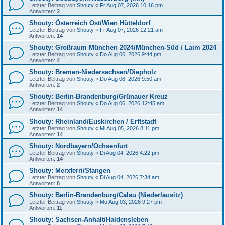
Letzter Beitrag von
Shouty
«
Fr Aug 07, 2026 10:16 pm
Antworten:
2
Shouty: Österreich Ost/Wien Hütteldorf
Letzter Beitrag von
Shouty
«
Fr Aug 07, 2026 12:21 am
Antworten:
14
Shouty: Großraum München 2024/München-Süd / Laim 2024
Letzter Beitrag von
Shouty
«
Do Aug 06, 2026 9:44 pm
Antworten:
4
Shouty: Bremen-Niedersachsen/Diepholz
Letzter Beitrag von
Shouty
«
Do Aug 06, 2026 9:50 am
Antworten:
2
Shouty: Berlin-Brandenburg/Grünauer Kreuz
Letzter Beitrag von
Shouty
«
Do Aug 06, 2026 12:45 am
Antworten:
14
Shouty: Rheinland/Euskirchen / Erftstadt
Letzter Beitrag von
Shouty
«
Mi Aug 05, 2026 8:11 pm
Antworten:
14
Shouty: Nordbayern/Ochsenfurt
Letzter Beitrag von
Shouty
«
Di Aug 04, 2026 4:22 pm
Antworten:
14
Shouty: Merxferri/Stangen
Letzter Beitrag von
Shouty
«
Di Aug 04, 2026 7:34 am
Antworten:
8
Shouty: Berlin-Brandenburg/Calau (Niederlausitz)
Letzter Beitrag von
Shouty
«
Mo Aug 03, 2026 9:27 pm
Antworten:
11
Shouty: Sachsen-Anhalt/Haldensleben