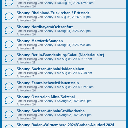
Letzter Beitrag von
Shouty
«
Do Aug 06, 2026 12:45 am
Antworten:
14
Shouty: Rheinland/Euskirchen / Erftstadt
Letzter Beitrag von
Shouty
«
Mi Aug 05, 2026 8:11 pm
Antworten:
14
Shouty: Nordbayern/Ochsenfurt
Letzter Beitrag von
Shouty
«
Di Aug 04, 2026 4:22 pm
Antworten:
14
Shouty: Merxferri/Stangen
Letzter Beitrag von
Shouty
«
Di Aug 04, 2026 7:34 am
Antworten:
8
Shouty: Berlin-Brandenburg/Calau (Niederlausitz)
Letzter Beitrag von
Shouty
«
Mo Aug 03, 2026 9:27 pm
Antworten:
11
Shouty: Sachsen-Anhalt/Haldensleben
Letzter Beitrag von
Shouty
«
Mo Aug 03, 2026 7:49 pm
Antworten:
7
Shouty: Zentralschweiz/Hauenstein
Letzter Beitrag von
Shouty
«
Mo Aug 03, 2026 11:45 am
Antworten:
14
Shouty: Österreich Mitte/Selzthal
Letzter Beitrag von
Shouty
«
So Aug 02, 2026 8:02 pm
Antworten:
14
Shouty: Sachsen-Anhalt/Großkorbetha
Letzter Beitrag von
Shouty
«
So Aug 02, 2026 3:21 pm
Antworten:
14
Shouty: Baden-Württemberg 2024/Graben-Neudorf 2024