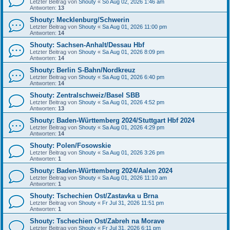
Letzter Beitrag von
Shouty
«
So Aug 02, 2026 1:46 am
Antworten:
13
Shouty: Mecklenburg/Schwerin
Letzter Beitrag von
Shouty
«
Sa Aug 01, 2026 11:00 pm
Antworten:
14
Shouty: Sachsen-Anhalt/Dessau Hbf
Letzter Beitrag von
Shouty
«
Sa Aug 01, 2026 8:09 pm
Antworten:
14
Shouty: Berlin S-Bahn/Nordkreuz
Letzter Beitrag von
Shouty
«
Sa Aug 01, 2026 6:40 pm
Antworten:
14
Shouty: Zentralschweiz/Basel SBB
Letzter Beitrag von
Shouty
«
Sa Aug 01, 2026 4:52 pm
Antworten:
13
Shouty: Baden-Württemberg 2024/Stuttgart Hbf 2024
Letzter Beitrag von
Shouty
«
Sa Aug 01, 2026 4:29 pm
Antworten:
14
Shouty: Polen/Fosowskie
Letzter Beitrag von
Shouty
«
Sa Aug 01, 2026 3:26 pm
Antworten:
1
Shouty: Baden-Württemberg 2024/Aalen 2024
Letzter Beitrag von
Shouty
«
Sa Aug 01, 2026 11:10 am
Antworten:
1
Shouty: Tschechien Ost/Zastavka u Brna
Letzter Beitrag von
Shouty
«
Fr Jul 31, 2026 11:51 pm
Antworten:
1
Shouty: Tschechien Ost/Zabreh na Morave
Letzter Beitrag von
Shouty
«
Fr Jul 31, 2026 6:11 pm