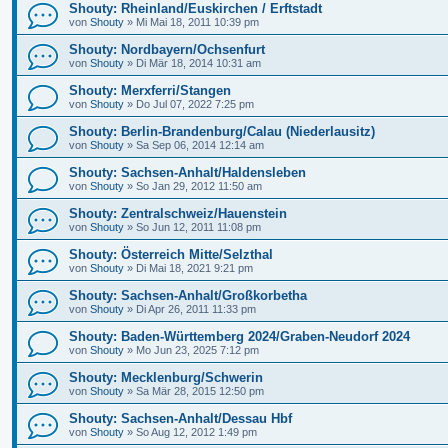
Shouty: Rheinland/Euskirchen / Erftstadt
von
Shouty
»
Mi Mai 18, 2011 10:39 pm
Shouty: Nordbayern/Ochsenfurt
von
Shouty
»
Di Mär 18, 2014 10:31 am
Shouty: Merxferri/Stangen
von
Shouty
»
Do Jul 07, 2022 7:25 pm
Shouty: Berlin-Brandenburg/Calau (Niederlausitz)
von
Shouty
»
Sa Sep 06, 2014 12:14 am
Shouty: Sachsen-Anhalt/Haldensleben
von
Shouty
»
So Jan 29, 2012 11:50 am
Shouty: Zentralschweiz/Hauenstein
von
Shouty
»
So Jun 12, 2011 11:08 pm
Shouty: Österreich Mitte/Selzthal
von
Shouty
»
Di Mai 18, 2021 9:21 pm
Shouty: Sachsen-Anhalt/Großkorbetha
von
Shouty
»
Di Apr 26, 2011 11:33 pm
Shouty: Baden-Württemberg 2024/Graben-Neudorf 2024
von
Shouty
»
Mo Jun 23, 2025 7:12 pm
Shouty: Mecklenburg/Schwerin
von
Shouty
»
Sa Mär 28, 2015 12:50 pm
Shouty: Sachsen-Anhalt/Dessau Hbf
von
Shouty
»
So Aug 12, 2012 1:49 pm