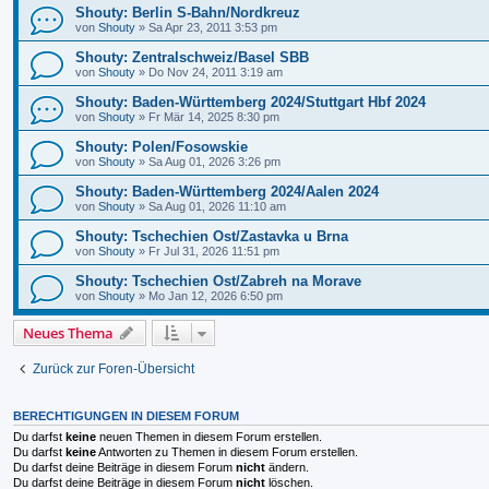
Shouty: Berlin S-Bahn/Nordkreuz
von
Shouty
»
Sa Apr 23, 2011 3:53 pm
Shouty: Zentralschweiz/Basel SBB
von
Shouty
»
Do Nov 24, 2011 3:19 am
Shouty: Baden-Württemberg 2024/Stuttgart Hbf 2024
von
Shouty
»
Fr Mär 14, 2025 8:30 pm
Shouty: Polen/Fosowskie
von
Shouty
»
Sa Aug 01, 2026 3:26 pm
Shouty: Baden-Württemberg 2024/Aalen 2024
von
Shouty
»
Sa Aug 01, 2026 11:10 am
Shouty: Tschechien Ost/Zastavka u Brna
von
Shouty
»
Fr Jul 31, 2026 11:51 pm
Shouty: Tschechien Ost/Zabreh na Morave
von
Shouty
»
Mo Jan 12, 2026 6:50 pm
Neues Thema
Zurück zur Foren-Übersicht
BERECHTIGUNGEN IN DIESEM FORUM
Du darfst
keine
neuen Themen in diesem Forum erstellen.
Du darfst
keine
Antworten zu Themen in diesem Forum erstellen.
Du darfst deine Beiträge in diesem Forum
nicht
ändern.
Du darfst deine Beiträge in diesem Forum
nicht
löschen.