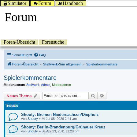
Simulator
Forum
Handbuch
Forum
Foren-Übersicht
Forensuche
Schnellzugriff
FAQ
Foren-Übersicht
Stellwerk-Sim allgemein
Spielerkommentare
Spielerkommentare
Moderatoren:
Stellwerk-Admin
,
Moderatoren
Suche
Erweiterte Suche
Neues Thema
THEMEN
Shouty: Bremen-Niedersachsen/Diepholz
von
Shouty
»
Mi Jul 08, 2026 2:41 am
Shouty: Berlin-Brandenburg/Grünauer Kreuz
von
Shouty
»
Sa Apr 23, 2011 11:28 pm