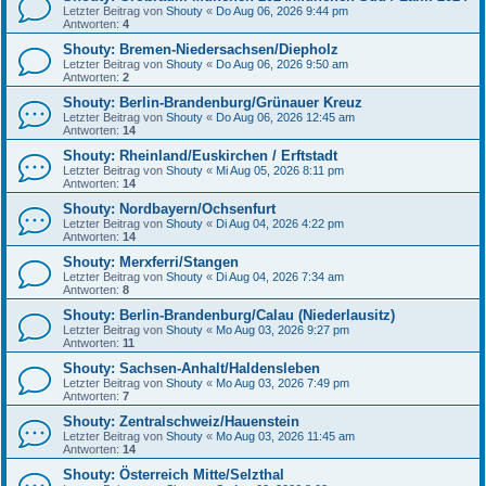
Letzter Beitrag von
Shouty
«
Do Aug 06, 2026 9:44 pm
Antworten:
4
Shouty: Bremen-Niedersachsen/Diepholz
Letzter Beitrag von
Shouty
«
Do Aug 06, 2026 9:50 am
Antworten:
2
Shouty: Berlin-Brandenburg/Grünauer Kreuz
Letzter Beitrag von
Shouty
«
Do Aug 06, 2026 12:45 am
Antworten:
14
Shouty: Rheinland/Euskirchen / Erftstadt
Letzter Beitrag von
Shouty
«
Mi Aug 05, 2026 8:11 pm
Antworten:
14
Shouty: Nordbayern/Ochsenfurt
Letzter Beitrag von
Shouty
«
Di Aug 04, 2026 4:22 pm
Antworten:
14
Shouty: Merxferri/Stangen
Letzter Beitrag von
Shouty
«
Di Aug 04, 2026 7:34 am
Antworten:
8
Shouty: Berlin-Brandenburg/Calau (Niederlausitz)
Letzter Beitrag von
Shouty
«
Mo Aug 03, 2026 9:27 pm
Antworten:
11
Shouty: Sachsen-Anhalt/Haldensleben
Letzter Beitrag von
Shouty
«
Mo Aug 03, 2026 7:49 pm
Antworten:
7
Shouty: Zentralschweiz/Hauenstein
Letzter Beitrag von
Shouty
«
Mo Aug 03, 2026 11:45 am
Antworten:
14
Shouty: Österreich Mitte/Selzthal