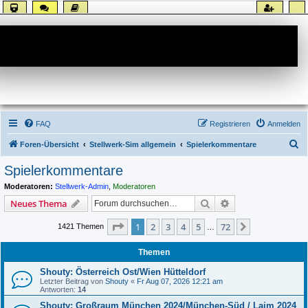
Forum
FAQ
Registrieren
Anmelden
S
Foren-Übersicht
Stellwerk-Sim allgemein
Spielerkommentare
u
Spielerkommentare
c
Moderatoren:
Stellwerk-Admin
,
Moderatoren
h
Suche
Erweiterte Suche
Neues Thema
e
Seite
1
von
72
1
2
3
4
5
72
Nächste
1421 Themen
…
Themen
Shouty: Österreich Ost/Wien Hütteldorf
Letzter Beitrag von
Shouty
«
Fr Aug 07, 2026 12:21 am
Antworten:
14
Shouty: Großraum München 2024/München-Süd / Laim 2024