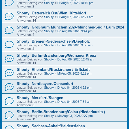
Letzter Beitrag von
Shouty
«
Fr Aug 07, 2026 10:16 pm
Antworten:
2
Shouty: Österreich Ost/Wien Hütteldorf
Letzter Beitrag von
Shouty
«
Fr Aug 07, 2026 12:21 am
Antworten:
14
Shouty: Großraum München 2024/München-Süd / Laim 2024
Letzter Beitrag von
Shouty
«
Do Aug 06, 2026 9:44 pm
Antworten:
4
Shouty: Bremen-Niedersachsen/Diepholz
Letzter Beitrag von
Shouty
«
Do Aug 06, 2026 9:50 am
Antworten:
2
Shouty: Berlin-Brandenburg/Grünauer Kreuz
Letzter Beitrag von
Shouty
«
Do Aug 06, 2026 12:45 am
Antworten:
14
Shouty: Rheinland/Euskirchen / Erftstadt
Letzter Beitrag von
Shouty
«
Mi Aug 05, 2026 8:11 pm
Antworten:
14
Shouty: Nordbayern/Ochsenfurt
Letzter Beitrag von
Shouty
«
Di Aug 04, 2026 4:22 pm
Antworten:
14
Shouty: Merxferri/Stangen
Letzter Beitrag von
Shouty
«
Di Aug 04, 2026 7:34 am
Antworten:
8
Shouty: Berlin-Brandenburg/Calau (Niederlausitz)
Letzter Beitrag von
Shouty
«
Mo Aug 03, 2026 9:27 pm
Antworten:
11
Shouty: Sachsen-Anhalt/Haldensleben