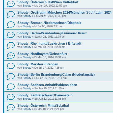
Shouty: Österreich Ost/Wien Hütteldorf
von
Shouty
»
Mo Jun 27, 2022 12:59 am
Shouty: Großraum München 2024/München-Süd / Laim 2024
von
Shouty
»
Sa Mai 24, 2025 11:36 pm
Shouty: Bremen-Niedersachsen/Diepholz
von
Shouty
»
Mi Jul 08, 2026 2:41 am
Shouty: Berlin-Brandenburg/Grünauer Kreuz
von
Shouty
»
Sa Apr 23, 2011 11:28 pm
Shouty: Rheinland/Euskirchen / Erftstadt
von
Shouty
»
Mi Mai 18, 2011 10:39 pm
Shouty: Nordbayern/Ochsenfurt
von
Shouty
»
Di Mär 18, 2014 10:31 am
Shouty: Merxferri/Stangen
von
Shouty
»
Do Jul 07, 2022 7:25 pm
Shouty: Berlin-Brandenburg/Calau (Niederlausitz)
von
Shouty
»
Sa Sep 06, 2014 12:14 am
Shouty: Sachsen-Anhalt/Haldensleben
von
Shouty
»
So Jan 29, 2012 11:50 am
Shouty: Zentralschweiz/Hauenstein
von
Shouty
»
So Jun 12, 2011 11:08 pm
Shouty: Österreich Mitte/Selzthal
von
Shouty
»
Di Mai 18, 2021 9:21 pm