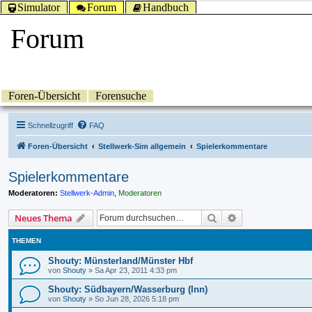
Simulator
Forum
Handbuch
Forum
Foren-Übersicht
Forensuche
Schnellzugriff
FAQ
Foren-Übersicht
Stellwerk-Sim allgemein
Spielerkommentare
Spielerkommentare
Moderatoren:
Stellwerk-Admin
,
Moderatoren
Suche
Erweiterte Suche
Neues Thema
THEMEN
Shouty: Münsterland/Münster Hbf
von
Shouty
»
Sa Apr 23, 2011 4:33 pm
Shouty: Südbayern/Wasserburg (Inn)
von
Shouty
»
So Jun 28, 2026 5:18 pm