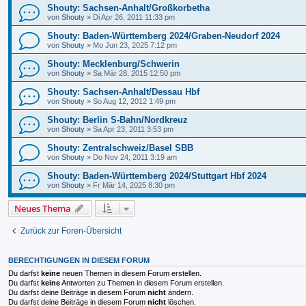
Shouty: Sachsen-Anhalt/Großkorbetha
von
Shouty
»
Di Apr 26, 2011 11:33 pm
Shouty: Baden-Württemberg 2024/Graben-Neudorf 2024
von
Shouty
»
Mo Jun 23, 2025 7:12 pm
Shouty: Mecklenburg/Schwerin
von
Shouty
»
Sa Mär 28, 2015 12:50 pm
Shouty: Sachsen-Anhalt/Dessau Hbf
von
Shouty
»
So Aug 12, 2012 1:49 pm
Shouty: Berlin S-Bahn/Nordkreuz
von
Shouty
»
Sa Apr 23, 2011 3:53 pm
Shouty: Zentralschweiz/Basel SBB
von
Shouty
»
Do Nov 24, 2011 3:19 am
Shouty: Baden-Württemberg 2024/Stuttgart Hbf 2024
von
Shouty
»
Fr Mär 14, 2025 8:30 pm
Neues Thema
Zurück zur Foren-Übersicht
BERECHTIGUNGEN IN DIESEM FORUM
Du darfst
keine
neuen Themen in diesem Forum erstellen.
Du darfst
keine
Antworten zu Themen in diesem Forum erstellen.
Du darfst deine Beiträge in diesem Forum
nicht
ändern.
Du darfst deine Beiträge in diesem Forum
nicht
löschen.