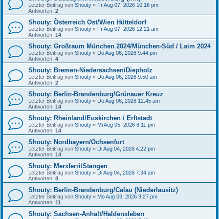
Letzter Beitrag von
Shouty
«
Fr Aug 07, 2026 10:16 pm
Antworten:
2
Shouty: Österreich Ost/Wien Hütteldorf
Letzter Beitrag von
Shouty
«
Fr Aug 07, 2026 12:21 am
Antworten:
14
Shouty: Großraum München 2024/München-Süd / Laim 2024
Letzter Beitrag von
Shouty
«
Do Aug 06, 2026 9:44 pm
Antworten:
4
Shouty: Bremen-Niedersachsen/Diepholz
Letzter Beitrag von
Shouty
«
Do Aug 06, 2026 9:50 am
Antworten:
2
Shouty: Berlin-Brandenburg/Grünauer Kreuz
Letzter Beitrag von
Shouty
«
Do Aug 06, 2026 12:45 am
Antworten:
14
Shouty: Rheinland/Euskirchen / Erftstadt
Letzter Beitrag von
Shouty
«
Mi Aug 05, 2026 8:11 pm
Antworten:
14
Shouty: Nordbayern/Ochsenfurt
Letzter Beitrag von
Shouty
«
Di Aug 04, 2026 4:22 pm
Antworten:
14
Shouty: Merxferri/Stangen
Letzter Beitrag von
Shouty
«
Di Aug 04, 2026 7:34 am
Antworten:
8
Shouty: Berlin-Brandenburg/Calau (Niederlausitz)
Letzter Beitrag von
Shouty
«
Mo Aug 03, 2026 9:27 pm
Antworten:
11
Shouty: Sachsen-Anhalt/Haldensleben