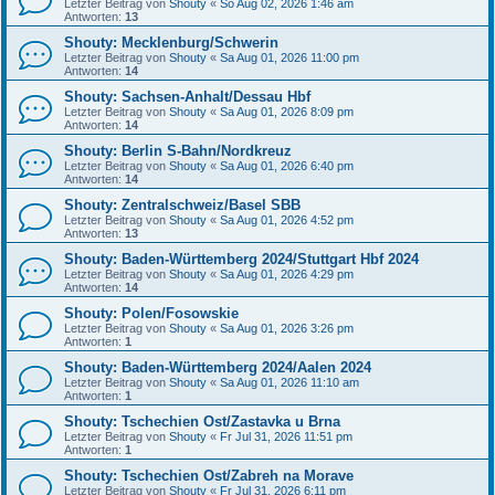
Letzter Beitrag von
Shouty
«
So Aug 02, 2026 1:46 am
Antworten:
13
Shouty: Mecklenburg/Schwerin
Letzter Beitrag von
Shouty
«
Sa Aug 01, 2026 11:00 pm
Antworten:
14
Shouty: Sachsen-Anhalt/Dessau Hbf
Letzter Beitrag von
Shouty
«
Sa Aug 01, 2026 8:09 pm
Antworten:
14
Shouty: Berlin S-Bahn/Nordkreuz
Letzter Beitrag von
Shouty
«
Sa Aug 01, 2026 6:40 pm
Antworten:
14
Shouty: Zentralschweiz/Basel SBB
Letzter Beitrag von
Shouty
«
Sa Aug 01, 2026 4:52 pm
Antworten:
13
Shouty: Baden-Württemberg 2024/Stuttgart Hbf 2024
Letzter Beitrag von
Shouty
«
Sa Aug 01, 2026 4:29 pm
Antworten:
14
Shouty: Polen/Fosowskie
Letzter Beitrag von
Shouty
«
Sa Aug 01, 2026 3:26 pm
Antworten:
1
Shouty: Baden-Württemberg 2024/Aalen 2024
Letzter Beitrag von
Shouty
«
Sa Aug 01, 2026 11:10 am
Antworten:
1
Shouty: Tschechien Ost/Zastavka u Brna
Letzter Beitrag von
Shouty
«
Fr Jul 31, 2026 11:51 pm
Antworten:
1
Shouty: Tschechien Ost/Zabreh na Morave
Letzter Beitrag von
Shouty
«
Fr Jul 31, 2026 6:11 pm