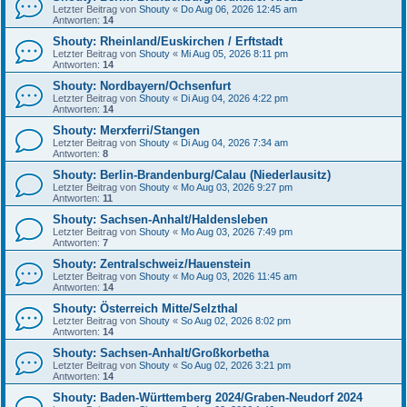
Letzter Beitrag von
Shouty
«
Do Aug 06, 2026 12:45 am
Antworten:
14
Shouty: Rheinland/Euskirchen / Erftstadt
Letzter Beitrag von
Shouty
«
Mi Aug 05, 2026 8:11 pm
Antworten:
14
Shouty: Nordbayern/Ochsenfurt
Letzter Beitrag von
Shouty
«
Di Aug 04, 2026 4:22 pm
Antworten:
14
Shouty: Merxferri/Stangen
Letzter Beitrag von
Shouty
«
Di Aug 04, 2026 7:34 am
Antworten:
8
Shouty: Berlin-Brandenburg/Calau (Niederlausitz)
Letzter Beitrag von
Shouty
«
Mo Aug 03, 2026 9:27 pm
Antworten:
11
Shouty: Sachsen-Anhalt/Haldensleben
Letzter Beitrag von
Shouty
«
Mo Aug 03, 2026 7:49 pm
Antworten:
7
Shouty: Zentralschweiz/Hauenstein
Letzter Beitrag von
Shouty
«
Mo Aug 03, 2026 11:45 am
Antworten:
14
Shouty: Österreich Mitte/Selzthal
Letzter Beitrag von
Shouty
«
So Aug 02, 2026 8:02 pm
Antworten:
14
Shouty: Sachsen-Anhalt/Großkorbetha
Letzter Beitrag von
Shouty
«
So Aug 02, 2026 3:21 pm
Antworten:
14
Shouty: Baden-Württemberg 2024/Graben-Neudorf 2024