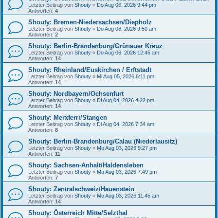
Letzter Beitrag von
Shouty
«
Do Aug 06, 2026 9:44 pm
Antworten:
4
Shouty: Bremen-Niedersachsen/Diepholz
Letzter Beitrag von
Shouty
«
Do Aug 06, 2026 9:50 am
Antworten:
2
Shouty: Berlin-Brandenburg/Grünauer Kreuz
Letzter Beitrag von
Shouty
«
Do Aug 06, 2026 12:45 am
Antworten:
14
Shouty: Rheinland/Euskirchen / Erftstadt
Letzter Beitrag von
Shouty
«
Mi Aug 05, 2026 8:11 pm
Antworten:
14
Shouty: Nordbayern/Ochsenfurt
Letzter Beitrag von
Shouty
«
Di Aug 04, 2026 4:22 pm
Antworten:
14
Shouty: Merxferri/Stangen
Letzter Beitrag von
Shouty
«
Di Aug 04, 2026 7:34 am
Antworten:
8
Shouty: Berlin-Brandenburg/Calau (Niederlausitz)
Letzter Beitrag von
Shouty
«
Mo Aug 03, 2026 9:27 pm
Antworten:
11
Shouty: Sachsen-Anhalt/Haldensleben
Letzter Beitrag von
Shouty
«
Mo Aug 03, 2026 7:49 pm
Antworten:
7
Shouty: Zentralschweiz/Hauenstein
Letzter Beitrag von
Shouty
«
Mo Aug 03, 2026 11:45 am
Antworten:
14
Shouty: Österreich Mitte/Selzthal