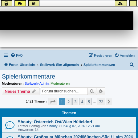
Forum
FAQ
Registrieren
Anmelden
S
Foren-Übersicht
Stellwerk-Sim allgemein
Spielerkommentare
u
Spielerkommentare
c
Moderatoren:
Stellwerk-Admin
,
Moderatoren
h
Suche
Erweiterte Suche
Neues Thema
e
Seite
1
von
72
1
2
3
4
5
72
Nächste
1421 Themen
…
Themen
Shouty: Österreich Ost/Wien Hütteldorf
Letzter Beitrag von
Shouty
«
Fr Aug 07, 2026 12:21 am
Antworten:
14
Shouty: Großraum München 2024/München-Süd / Laim 2024