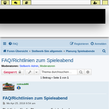
Forum
FAQ
Registrieren
Anmelden
S
Foren-Übersicht
Stellwerk-Sim allgemein
Planung Spieleabende
u
FAQ/Richtlinien zum Spieleabend
c
Moderatoren:
Stellwerk-Admin
,
Moderatoren
h
Suche
Erweiterte S
Gesperrt
e
1 Beitrag • Seite
1
von
1
cstraub86
FAQ/Richtlinien zum Spieleabend
B
Mo Apr 25, 2016 9:54 am
e
i