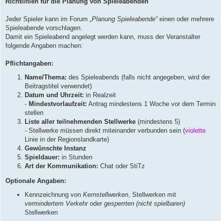
Richtlinien für die Planung von Spieleabenden
t
r
a
Jeder Spieler kann im Forum
„Planung Spieleabende“
einen oder mehrere
g
Spieleabende vorschlagen.
Damit ein Spieleabend angelegt werden kann, muss der Veranstalter
folgende Angaben machen:
Pflichtangaben:
Name/Thema:
des Spieleabends (falls nicht angegeben, wird der
Beitragstitel verwendet)
Datum und Uhrzeit:
in Realzeit
-
Mindestvorlaufzeit:
Antrag mindestens 1 Woche vor dem Termin
stellen
Liste aller teilnehmenden Stellwerke
(mindestens 5)
- Stellwerke müssen direkt miteinander verbunden sein (
violette
Linie in der Regionslandkarte)
Gewünschte Instanz
Spieldauer:
in Stunden
Art der Kommunikation:
Chat oder StiTz
Optionale Angaben:
Kennzeichnung von
Kernstellwerken
, Stellwerken mit
vermindertem Verkehr
oder
gesperrten (nicht spielbaren)
Stellwerken