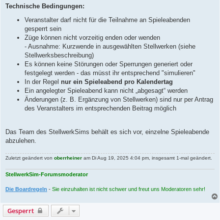
Technische Bedingungen:
Veranstalter darf nicht für die Teilnahme an Spieleabenden
gesperrt sein
Züge können nicht vorzeitig enden oder wenden
- Ausnahme: Kurzwende in ausgewählten Stellwerken (siehe
Stellwerksbeschreibung)
Es können keine Störungen oder Sperrungen generiert oder
festgelegt werden - das müsst ihr entsprechend "simulieren"
In der Regel
nur ein Spieleabend pro Kalendertag
Ein angelegter Spieleabend kann nicht „abgesagt“ werden
Änderungen (z. B. Ergänzung von Stellwerken) sind nur per Antrag
des Veranstalters im entsprechenden Beitrag möglich
Das Team des StellwerkSims behält es sich vor, einzelne Spieleabende
abzulehen.
Zuletzt geändert von
oberrheiner
am Di Aug 19, 2025 4:04 pm, insgesamt 1-mal geändert.
StellwerkSim-Forumsmoderator
Die Boardregeln
-
Sie einzuhalten ist nicht schwer und freut uns Moderatoren sehr!
Gesperrt