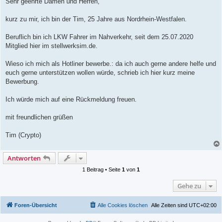
Sehr geehrte Damen und Herren,
t
r
a
kurz zu mir, ich bin der Tim, 25 Jahre aus Nordrhein-Westfalen.
g
Beruflich bin ich LKW Fahrer im Nahverkehr, seit dem 25.07.2020
Mitglied hier im stellwerksim.de.
Wieso ich mich als Hotliner bewerbe.: da ich auch gerne andere helfe und
euch gerne unterstützen wollen würde, schrieb ich hier kurz meine
Bewerbung.
Ich würde mich auf eine Rückmeldung freuen.
mit freundlichen grüßen
Tim (Crypto)
Antworten
1 Beitrag • Seite
1
von
1
Gehe zu
Foren-Übersicht
Alle Cookies löschen
Alle Zeiten sind
UTC+02:00