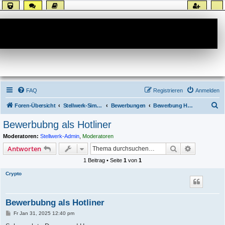
Forum
FAQ
Registrieren
Anmelden
S
Foren-Übersicht
Stellwerk-Sim allgemein
Bewerbungen
Bewerbung Hotline
u
Bewerbubng als Hotliner
c
Moderatoren:
Stellwerk-Admin
,
Moderatoren
h
Suche
Erweiterte
Antworten
e
1 Beitrag • Seite
1
von
1
Crypto
Bewerbubng als Hotliner
B
Fr Jan 31, 2025 12:40 pm
e
i