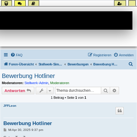
Forum
FAQ
Registrieren
Anmelden
S
Foren-Übersicht
Stellwerk-Sim allgemein
Bewerbungen
Bewerbung Hotline
u
Bewerbung Hotliner
c
Moderatoren:
Stellwerk-Admin
,
Moderatoren
h
Suche
Erweiterte
Antworten
e
1 Beitrag • Seite
1
von
1
JFFLeon
Bewerbung Hotliner
B
Mi Apr 30, 2025 9:37 pm
e
i