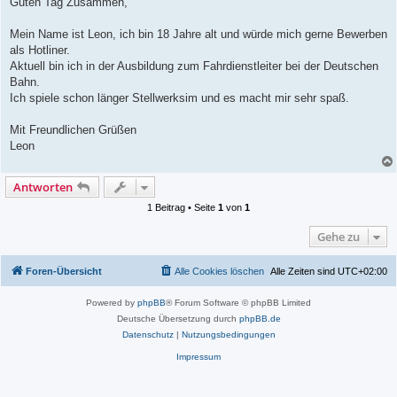
Guten Tag Zusammen,
t
r
a
Mein Name ist Leon, ich bin 18 Jahre alt und würde mich gerne Bewerben
g
als Hotliner.
Aktuell bin ich in der Ausbildung zum Fahrdienstleiter bei der Deutschen
Bahn.
Ich spiele schon länger Stellwerksim und es macht mir sehr spaß.
Mit Freundlichen Grüßen
Leon
Antworten
1 Beitrag • Seite
1
von
1
Gehe zu
Foren-Übersicht
Alle Cookies löschen
Alle Zeiten sind
UTC+02:00
Powered by
phpBB
® Forum Software © phpBB Limited
Deutsche Übersetzung durch
phpBB.de
Datenschutz
|
Nutzungsbedingungen
Impressum